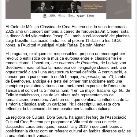
El Cicle de Música Clàssica de Crea Escena obri la seua temporada
2025 amb un concert simfònic a càrrec de l'orquestra Art Creare, sota
la direcció del vila-realenc Josep Gil i amb la col·laboració del pianista
Luigi Borzillo. L'actuació tindrà lloc el pròxim 11 d'abril a les 19.30
hores, a l'Auditori Municipal Músic Rafael Beltrán Moner.
El programa, expliquen els responsables, proposa un recorregut per
l'evolució estilística de la música europea entre el classicisme i el
romanticisme. L'obertura,
Les criatures de Prometeu
, de Ludwig van
Beethoven, exemplifica la maduresa del llenguatge clàssic amb una
orquestració clara i una arquitectura formal definida. A continuació, el
concert per a piano núm. 5 en Mi b major,
Emperador, op. 73
, també
de Beethoven, anticipa els trets del primer romanticisme amb una
escriptura pianística virtuosa i un tractament expansiu de l'orquestra.
Tancarà el concert la Simfonia núm. 4 en La major,
Italiana, op. 90
, de
Felix Mendelssohn, una de les obres més representatives del
romanticisme primerenc. Amb un estil que combina la influència de la
simfonia clàssica amb un caràcter líric i descriptiu, aquesta obra
reflecteix la fascinació del compositor per la cultura italiana.
La regidora de Cultura, Dora Saura, ha agraït l'esforç de l'Associació
Cultural Crea Escena per programar a Vila-real de nou un cicle
d'aquestes característiques, nascut l'any 2019, i que contribueix a
posicionar la ciutat com un referent cultural en àmbits diversos gràcies
a una oferta molt variada.