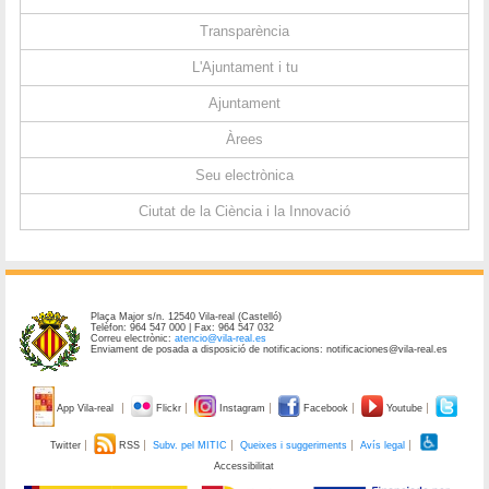
Transparència
L'Ajuntament i tu
Ajuntament
Àrees
Seu electrònica
Ciutat de la Ciència i la Innovació
Plaça Major s/n. 12540 Vila-real (Castelló)
Telèfon: 964 547 000 | Fax: 964 547 032
Correu electrònic:
atencio@vila-real.es
Enviament de posada a disposició de notificacions: notificaciones@vila-real.es
App Vila-real
Flickr
Instagram
Facebook
Youtube
Twitter
RSS
Subv. pel MITIC
Queixes i suggeriments
Avís legal
Accessibilitat