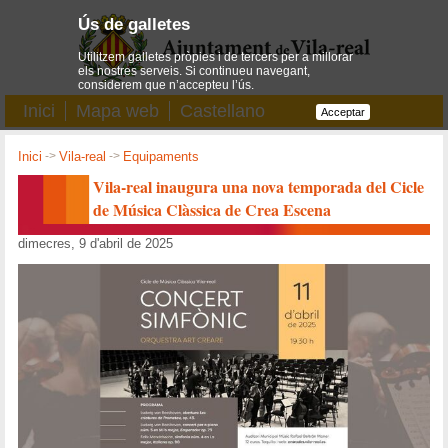
Ús de galletes
Utilitzem galletes pròpies i de tercers per a millorar
els nostres serveis. Si continueu navegant,
considerem que n’accepteu l’ús.
Inici
Mapa web
Castellano
Acceptar
Inici
->
Vila-real
->
Equipaments
Vila-real inaugura una nova temporada del Cicle
de Música Clàssica de Crea Escena
dimecres, 9 d'abril de 2025