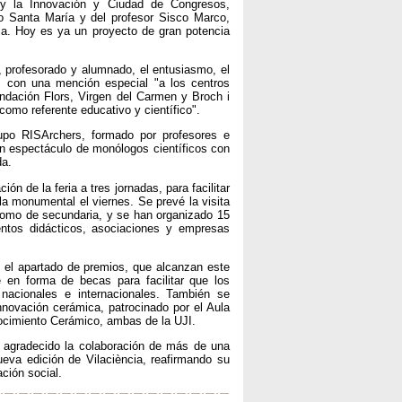
 y la Innovación y Ciudad de Congresos,
io Santa María y del profesor Sisco Marco,
a. Hoy es ya un proyecto de gran potencia
, profesorado y alumnado, el entusiasmo, el
 con una mención especial "a los centros
undación Flors, Virgen del Carmen y Broch i
como referente educativo y científico".
upo RISArchers, formado por profesores e
un espectáculo de monólogos científicos con
da.
ón de la feria a tres jornadas, para facilitar
la monumental el viernes. Se prevé la visita
 como de secundaria, y se han organizado 15
ntos didácticos, asociaciones y empresas
 el apartado de premios, que alcanzan este
 en forma de becas para facilitar que los
nacionales e internacionales. También se
innovación cerámica, patrocinado por el Aula
nocimiento Cerámico, ambas de la UJI.
a agradecido la colaboración de más de una
eva edición de Vilaciència, reafirmando su
ción social.