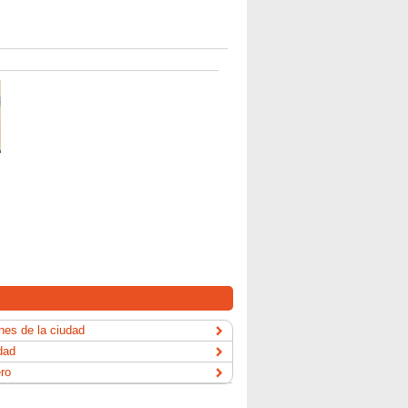
es de la ciudad
dad
ero