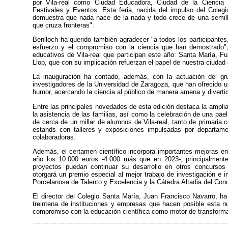
por Vila-real como Ciudad Educadora, Ciudad de la Ciencia
Festivales y Eventos. Esta feria, nacida del impulso del Coleg
demuestra que nada nace de la nada y todo crece de una semill
que cruza fronteras".
Benlloch ha querido también agradecer "a todos los participantes
esfuerzo y el compromiso con la ciencia que han demostrado",
educativos de Vila-real que participan este año: Santa María, F
Llop, que con su implicación refuerzan el papel de nuestra ciudad 
La inauguración ha contado, además, con la actuación del gr
investigadores de la Universidad de Zaragoza, que han ofrecido 
humor, acercando la ciencia al público de manera amena y diverti
Entre las principales novedades de esta edición destaca la ampliaci
la asistencia de las familias, así como la celebración de una pael
de cerca de un millar de alumnos de Vila-real, tanto de primaria
estands con talleres y exposiciones impulsadas por departame
colaboradoras.
Además, el certamen científico incorpora importantes mejoras en
año los 10.000 euros -4.000 más que en 2023-, principalmente
proyectos puedan continuar su desarrollo en otros concursos 
otorgará un premio especial al mejor trabajo de investigación e 
Porcelanosa de Talento y Excelencia y la Cátedra Altadia del Co
El director del Colegio Santa María, Juan Francisco Navarro, h
treintena de instituciones y empresas que hacen posible esta nu
compromiso con la educación científica como motor de transforma