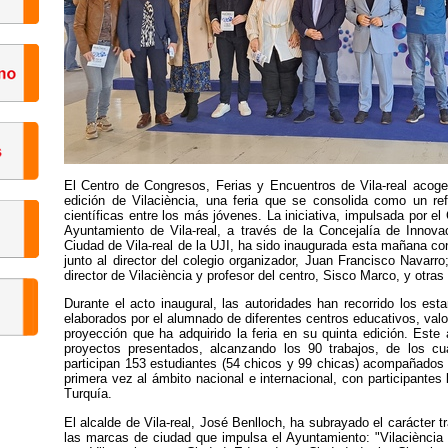
El Centro de Congresos, Ferias y Encuentros de Vila-real acoge 
edición de Vilaciència, una feria que se consolida como un re
científicas entre los más jóvenes. La iniciativa, impulsada por el
Ayuntamiento de Vila-real, a través de la Concejalía de Innov
Ciudad de Vila-real de la UJI, ha sido inaugurada esta mañana con 
junto al director del colegio organizador, Juan Francisco Navarro
director de Vilaciència y profesor del centro, Sisco Marco, y otras
Durante el acto inaugural, las autoridades han recorrido los es
elaborados por el alumnado de diferentes centros educativos, val
proyección que ha adquirido la feria en su quinta edición. Este
proyectos presentados, alcanzando los 90 trabajos, de los cu
participan 153 estudiantes (54 chicos y 99 chicas) acompañados p
primera vez al ámbito nacional e internacional, con participantes
Turquía.
El alcalde de Vila-real, José Benlloch, ha subrayado el carácter t
las marcas de ciudad que impulsa el Ayuntamiento: "Vilaciència 