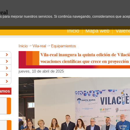
os para mejorar nuestros servicios. Si continúa navegando, consideramos que acep
Inicio
Mapa web
Valen
Inicio
->
Vila-real
->
Equipamientos
Vila-real inaugura la quinta edición de Vilaci
vocaciones científicas que crece en proyección
jueves, 10 de abril de 2025
amos