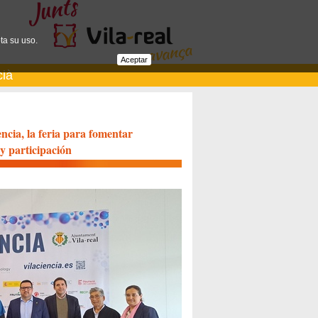
ta su uso.
Aceptar
cià
ència, la feria para fomentar
 y participación