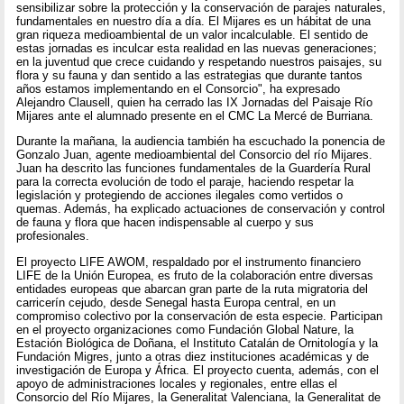
sensibilizar sobre la protección y la conservación de parajes naturales,
fundamentales en nuestro día a día. El Mijares es un hábitat de una
gran riqueza medioambiental de un valor incalculable. El sentido de
estas jornadas es inculcar esta realidad en las nuevas generaciones;
en la juventud que crece cuidando y respetando nuestros paisajes, su
flora y su fauna y dan sentido a las estrategias que durante tantos
años estamos implementando en el Consorcio", ha expresado
Alejandro Clausell, quien ha cerrado las IX Jornadas del Paisaje Río
Mijares ante el alumnado presente en el CMC La Mercé de Burriana.
Durante la mañana, la audiencia también ha escuchado la ponencia de
Gonzalo Juan, agente medioambiental del Consorcio del río Mijares.
Juan ha descrito las funciones fundamentales de la Guardería Rural
para la correcta evolución de todo el paraje, haciendo respetar la
legislación y protegiendo de acciones ilegales como vertidos o
quemas. Además, ha explicado actuaciones de conservación y control
de fauna y flora que hacen indispensable al cuerpo y sus
profesionales.
El proyecto LIFE AWOM, respaldado por el instrumento financiero
LIFE de la Unión Europea, es fruto de la colaboración entre diversas
entidades europeas que abarcan gran parte de la ruta migratoria del
carricerín cejudo, desde Senegal hasta Europa central, en un
compromiso colectivo por la conservación de esta especie. Participan
en el proyecto organizaciones como Fundación Global Nature, la
Estación Biológica de Doñana, el Instituto Catalán de Ornitología y la
Fundación Migres, junto a otras diez instituciones académicas y de
investigación de Europa y África. El proyecto cuenta, además, con el
apoyo de administraciones locales y regionales, entre ellas el
Consorcio del Río Mijares, la Generalitat Valenciana, la Generalitat de