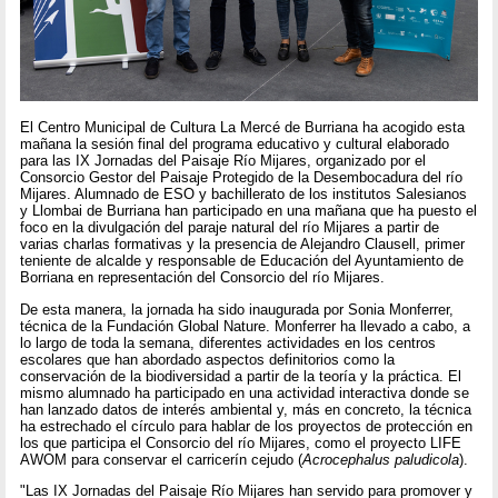
El Centro Municipal de Cultura La Mercé de Burriana ha acogido esta
mañana la sesión final del programa educativo y cultural elaborado
para las IX Jornadas del Paisaje Río Mijares, organizado por el
Consorcio Gestor del Paisaje Protegido de la Desembocadura del río
Mijares. Alumnado de ESO y bachillerato de los institutos Salesianos
y Llombai de Burriana han participado en una mañana que ha puesto el
foco en la divulgación del paraje natural del río Mijares a partir de
varias charlas formativas y la presencia de Alejandro Clausell, primer
teniente de alcalde y responsable de Educación del Ayuntamiento de
Borriana en representación del Consorcio del río Mijares.
De esta manera, la jornada ha sido inaugurada por Sonia Monferrer,
técnica de la Fundación Global Nature. Monferrer ha llevado a cabo, a
lo largo de toda la semana, diferentes actividades en los centros
escolares que han abordado aspectos definitorios como la
conservación de la biodiversidad a partir de la teoría y la práctica. El
mismo alumnado ha participado en una actividad interactiva donde se
han lanzado datos de interés ambiental y, más en concreto, la técnica
ha estrechado el círculo para hablar de los proyectos de protección en
los que participa el Consorcio del río Mijares, como el proyecto LIFE
AWOM para conservar el carricerín cejudo (
Acrocephalus paludicola
).
"Las IX Jornadas del Paisaje Río Mijares han servido para promover y