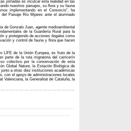
as jornadas es inculcar esta realidad en las
ando nuestros paisajes, su flora y su fauna
tamos implementando en el Consorcio", ha
s del Paisaje Río Mijares ante el alumnado
cia de Gonzalo Juan, agente medioambiental
undamentales de la Guardería Rural para la
ción y protegiendo de acciones ilegales como
ación y control de fauna y flora que hacen
o LIFE de la Unión Europea, es fruto de la
 parte de la ruta migratoria del carricerín
so colectivo por la conservación de esta
ón Global Nature, la Estación Biológica de
 junto a otras diez instituciones académicas
s, con el apoyo de administraciones locales
tat Valenciana, la Generalitat de Cataluña, la