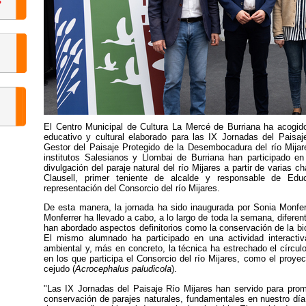
El Centro Municipal de Cultura La Mercé de Burriana ha acogid
educativo y cultural elaborado para las IX Jornadas del Paisaj
Gestor del Paisaje Protegido de la Desembocadura del río Mija
institutos Salesianos y Llombai de Burriana han participado 
divulgación del paraje natural del río Mijares a partir de varias c
Clausell, primer teniente de alcalde y responsable de Edu
representación del Consorcio del río Mijares.
De esta manera, la jornada ha sido inaugurada por Sonia Monferr
Monferrer ha llevado a cabo, a lo largo de toda la semana, diferen
han abordado aspectos definitorios como la conservación de la biodi
El mismo alumnado ha participado en una actividad interacti
ambiental y, más en concreto, la técnica ha estrechado el círcul
en los que participa el Consorcio del río Mijares, como el proy
cejudo (
Acrocephalus paludicola
).
"Las IX Jornadas del Paisaje Río Mijares han servido para promo
conservación de parajes naturales, fundamentales en nuestro día 