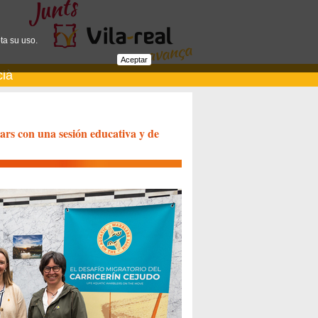
ta su uso.
Aceptar
cià
lars con una sesión educativa y de