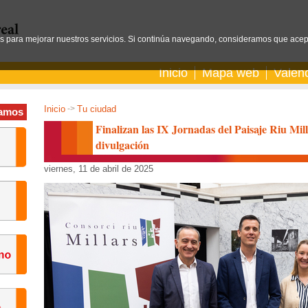
os para mejorar nuestros servicios. Si continúa navegando, consideramos que acep
Inicio
Mapa web
Valen
Inicio
->
Tu ciudad
amos
Finalizan las IX Jornadas del Paisaje Riu Mil
divulgación
viernes, 11 de abril de 2025