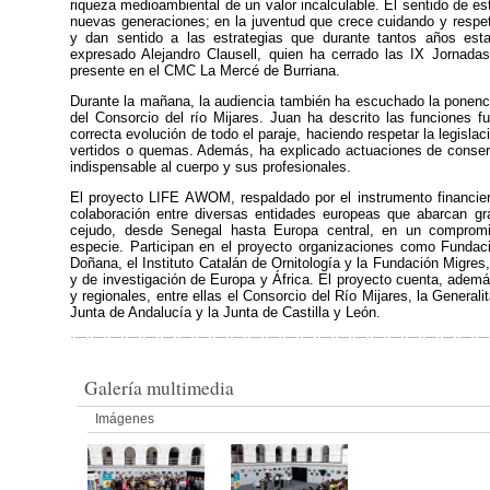
riqueza medioambiental de un valor incalculable. El sentido de est
nuevas generaciones; en la juventud que crece cuidando y respet
y dan sentido a las estrategias que durante tantos años es
expresado Alejandro Clausell, quien ha cerrado las IX Jornada
presente en el CMC La Mercé de Burriana.
Durante la mañana, la audiencia también ha escuchado la ponen
del Consorcio del río Mijares. Juan ha descrito las funciones f
correcta evolución de todo el paraje, haciendo respetar la legisla
vertidos o quemas. Además, ha explicado actuaciones de conserv
indispensable al cuerpo y sus profesionales.
El proyecto LIFE AWOM, respaldado por el instrumento financier
colaboración entre diversas entidades europeas que abarcan gran
cejudo, desde Senegal hasta Europa central, en un compromi
especie. Participan en el proyecto organizaciones como Fundaci
Doñana, el Instituto Catalán de Ornitología y la Fundación Migres,
y de investigación de Europa y África. El proyecto cuenta, ademá
y regionales, entre ellas el Consorcio del Río Mijares, la Generali
Junta de Andalucía y la Junta de Castilla y León.
Galería multimedia
Imágenes