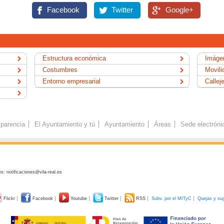
Facebook
Twitter
Google+
Estructura económica
Imágen
Costumbres
Movili
Entorno empresarial
Callej
parencia
El Ayuntamiento y tú
Ayuntamiento
Áreas
Sede electróni
s: notificaciones@vila-real.es
Flickr
Facebook
Youtube
Twitter
RSS
Subv. por el MITyC
Quejas y su