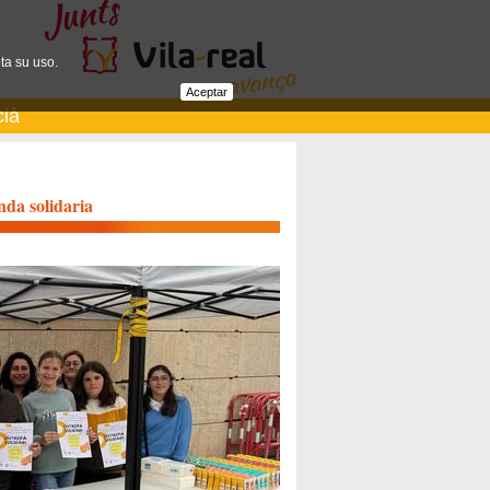
ta su uso.
Aceptar
cià
nda solidaria