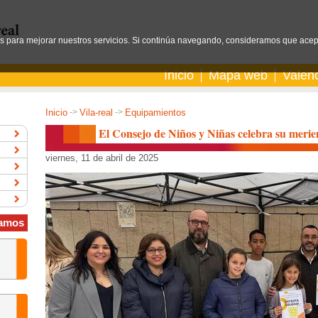
os para mejorar nuestros servicios. Si continúa navegando, consideramos que acep
Inicio
Mapa web
Valen
Inicio
->
Vila-real
->
Equipamientos
El Consejo de Niños y Niñas celebra su merie
viernes, 11 de abril de 2025
amos