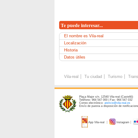
Te puede interesar...
El nombre es Vila-real
Localización
Historia
Datos útiles
Vila-real
Tu ciudad
Turismo
Trans
Plaça Major s/n. 12540 Vila-real (Castelló)
Teléfono: 964 547 000 | Fax: 964 547 032
Correo electrónico:
atencio@vila-real.es
Envío de puesta a disposición de notificacione
App Vila-real
Instagram