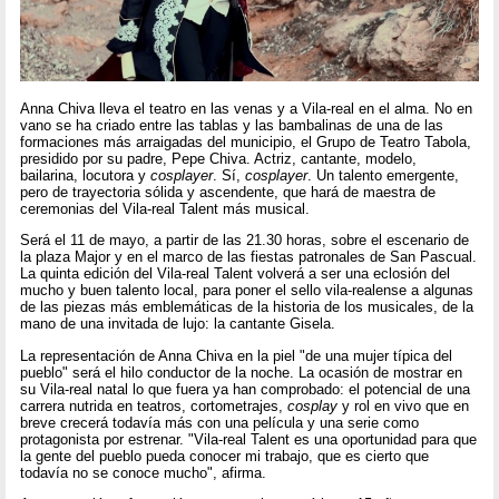
Anna Chiva lleva el teatro en las venas y a Vila-real en el alma. No en
vano se ha criado entre las tablas y las bambalinas de una de las
formaciones más arraigadas del municipio, el Grupo de Teatro Tabola,
presidido por su padre, Pepe Chiva. Actriz, cantante, modelo,
bailarina, locutora y
cosplayer
. Sí,
cosplayer
. Un talento emergente,
pero de trayectoria sólida y ascendente, que hará de maestra de
ceremonias del Vila-real Talent más musical.
Será el 11 de mayo, a partir de las 21.30 horas, sobre el escenario de
la plaza Major y en el marco de las fiestas patronales de San Pascual.
La quinta edición del Vila-real Talent volverá a ser una eclosión del
mucho y buen talento local, para poner el sello vila-realense a algunas
de las piezas más emblemáticas de la historia de los musicales, de la
mano de una invitada de lujo: la cantante Gisela.
La representación de Anna Chiva en la piel "de una mujer típica del
pueblo" será el hilo conductor de la noche. La ocasión de mostrar en
su Vila-real natal lo que fuera ya han comprobado: el potencial de una
carrera nutrida en teatros, cortometrajes,
cosplay
y rol en vivo que en
breve crecerá todavía más con una película y una serie como
protagonista por estrenar. "Vila-real Talent es una oportunidad para que
la gente del pueblo pueda conocer mi trabajo, que es cierto que
todavía no se conoce mucho", afirma.