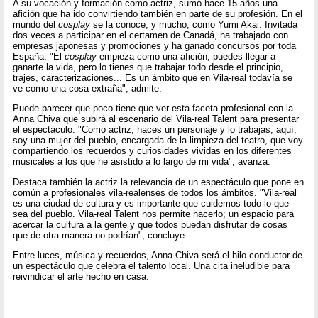
A su vocación y formación como actriz, sumó hace 15 años una
afición que ha ido convirtiendo también en parte de su profesión. En el
mundo del
cosplay
se la conoce, y mucho, como Yumi Akai. Invitada
dos veces a participar en el certamen de Canadá, ha trabajado con
empresas japonesas y promociones y ha ganado concursos por toda
España. "El
cosplay
empieza como una afición; puedes llegar a
ganarte la vida, pero lo tienes que trabajar todo desde el principio,
trajes, caracterizaciones... Es un ámbito que en Vila-real todavía se
ve como una cosa extraña", admite.
Puede parecer que poco tiene que ver esta faceta profesional con la
Anna Chiva que subirá al escenario del Vila-real Talent para presentar
el espectáculo. "Como actriz, haces un personaje y lo trabajas; aquí,
soy una mujer del pueblo, encargada de la limpieza del teatro, que voy
compartiendo los recuerdos y curiosidades vividas en los diferentes
musicales a los que he asistido a lo largo de mi vida", avanza.
Destaca también la actriz la relevancia de un espectáculo que pone en
común a profesionales vila-realenses de todos los ámbitos. "Vila-real
es una ciudad de cultura y es importante que cuidemos todo lo que
sea del pueblo. Vila-real Talent nos permite hacerlo; un espacio para
acercar la cultura a la gente y que todos puedan disfrutar de cosas
que de otra manera no podrían", concluye.
Entre luces, música y recuerdos, Anna Chiva será el hilo conductor de
un espectáculo que celebra el talento local. Una cita ineludible para
reivindicar el arte hecho en casa.