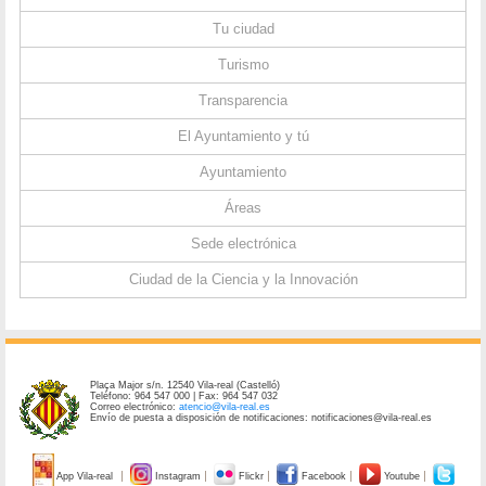
Tu ciudad
Turismo
Transparencia
El Ayuntamiento y tú
Ayuntamiento
Áreas
Sede electrónica
Ciudad de la Ciencia y la Innovación
Plaça Major s/n. 12540 Vila-real (Castelló)
Teléfono: 964 547 000 | Fax: 964 547 032
Correo electrónico:
atencio@vila-real.es
Envío de puesta a disposición de notificaciones: notificaciones@vila-real.es
App Vila-real
Instagram
Flickr
Facebook
Youtube