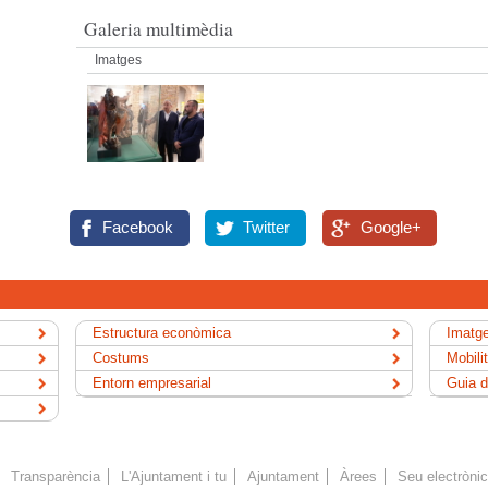
Galeria multimèdia
Imatges
Facebook
Twitter
Google+
Estructura econòmica
Imatge
Costums
Mobili
Entorn empresarial
Guia d
Transparència
L'Ajuntament i tu
Ajuntament
Àrees
Seu electròni