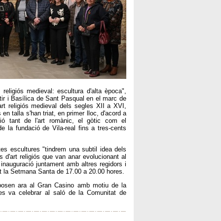
religiós medieval: escultura d'alta època",
tir i Basílica de Sant Pasqual en el marc de
t religiós medieval dels segles XII a XVI,
en talla s'han triat, en primer lloc, d'acord a
ció tant de l'art romànic, el gòtic com el
e la fundació de Vila-real fins a tres-cents
es escultures "tindrem una subtil idea dels
s d'art religiós que van anar evolucionant al
a inauguració juntament amb altres regidors i
ant la Setmana Santa de 17.00 a 20.00 hores.
posen ara al Gran Casino amb motiu de la
s va celebrar al saló de la Comunitat de