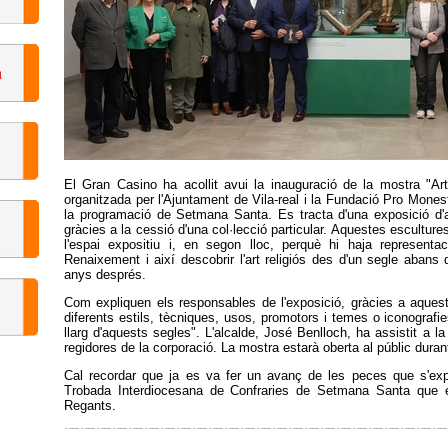
El Gran Casino ha acollit avui la inauguració de la mostra "Art 
organitzada per l'Ajuntament de Vila-real i la Fundació Pro Mones
la programació de Setmana Santa. Es tracta d'una exposició d'ar
gràcies a la cessió d'una col·lecció particular. Aquestes escultures 
l'espai expositiu i, en segon lloc, perquè hi haja representa
Renaixement i així descobrir l'art religiós des d'un segle abans d
anys després.
Com expliquen els responsables de l'exposició, gràcies a aquest
diferents estils, tècniques, usos, promotors i temes o iconografie
llarg d'aquests segles". L'alcalde, José Benlloch, ha assistit a l
regidores de la corporació. La mostra estarà oberta al públic dur
Cal recordar que ja es va fer un avanç de les peces que s'ex
Trobada Interdiocesana de Confraries de Setmana Santa que e
Regants.