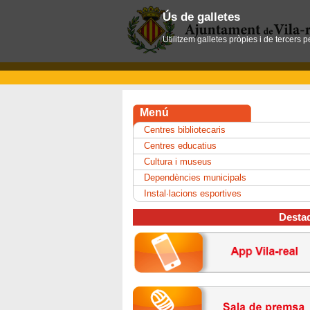
Ús de galletes
Utilitzem galletes pròpies i de tercers 
Menú
Centres bibliotecaris
Centres educatius
Cultura i museus
Dependències municipals
Instal·lacions esportives
Desta