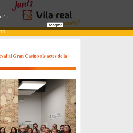
 l’ús.
Acceptar
ano
val al Gran Casino als actes de la