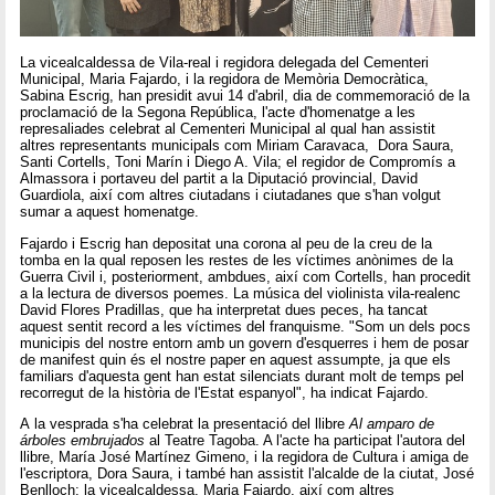
La vicealcaldessa de Vila-real i regidora delegada del Cementeri
Municipal, Maria Fajardo, i la regidora de Memòria Democràtica,
Sabina Escrig, han presidit avui 14 d'abril, dia de commemoració de la
proclamació de la Segona República, l'acte d'homenatge a les
represaliades celebrat al Cementeri Municipal al qual han assistit
altres representants municipals com Miriam Caravaca, Dora Saura,
Santi Cortells, Toni Marín i Diego A. Vila; el regidor de Compromís a
Almassora i portaveu del partit a la Diputació provincial, David
Guardiola, així com altres ciutadans i ciutadanes que s'han volgut
sumar a aquest homenatge.
Fajardo i Escrig han depositat una corona al peu de la creu de la
tomba en la qual reposen les restes de les víctimes anònimes de la
Guerra Civil i, posteriorment, ambdues, així com Cortells, han procedit
a la lectura de diversos poemes. La música del violinista vila-realenc
David Flores Pradillas, que ha interpretat dues peces, ha tancat
aquest sentit record a les víctimes del franquisme. "Som un dels pocs
municipis del nostre entorn amb un govern d'esquerres i hem de posar
de manifest quin és el nostre paper en aquest assumpte, ja que els
familiars d'aquesta gent han estat silenciats durant molt de temps pel
recorregut de la història de l'Estat espanyol", ha indicat Fajardo.
A la vesprada s'ha celebrat la presentació del llibre
Al amparo de
árboles embrujados
al Teatre Tagoba. A l'acte ha participat l'autora del
llibre, María José Martínez Gimeno, i la regidora de Cultura i amiga de
l'escriptora, Dora Saura, i també han assistit l'alcalde de la ciutat, José
Benlloch; la vicealcaldessa, Maria Fajardo, així com altres