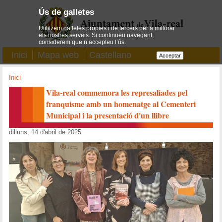
Ús de galletes
Utilitzem galletes pròpies i de tercers per a millorar
els nostres serveis. Si continueu navegant,
considerem que n’accepteu l’ús.
Inici
Mapa web
Castellano
Acceptar
Inici
Vila-real commemora les represaliades pel
franquisme amb un homenatge al Cementeri
Municipal i la presentació d'un llibre
dilluns, 14 d'abril de 2025