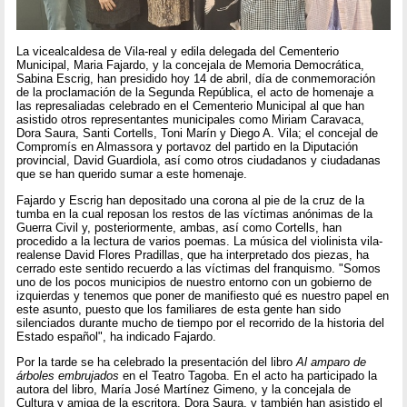
La vicealcaldesa de Vila-real y edila delegada del Cementerio
Municipal, Maria Fajardo, y la concejala de Memoria Democrática,
Sabina Escrig, han presidido hoy 14 de abril, día de conmemoración
de la proclamación de la Segunda República, el acto de homenaje a
las represaliadas celebrado en el Cementerio Municipal al que han
asistido otros representantes municipales como Miriam Caravaca,
Dora Saura, Santi Cortells, Toni Marín y Diego A. Vila; el concejal de
Compromís en Almassora y portavoz del partido en la Diputación
provincial, David Guardiola, así como otros ciudadanos y ciudadanas
que se han querido sumar a este homenaje.
Fajardo y Escrig han depositado una corona al pie de la cruz de la
tumba en la cual reposan los restos de las víctimas anónimas de la
Guerra Civil y, posteriormente, ambas, así como Cortells, han
procedido a la lectura de varios poemas. La música del violinista vila-
realense David Flores Pradillas, que ha interpretado dos piezas, ha
cerrado este sentido recuerdo a las víctimas del franquismo. "Somos
uno de los pocos municipios de nuestro entorno con un gobierno de
izquierdas y tenemos que poner de manifiesto qué es nuestro papel en
este asunto, puesto que los familiares de esta gente han sido
silenciados durante mucho de tiempo por el recorrido de la historia del
Estado español", ha indicado Fajardo.
Por la tarde se ha celebrado la presentación del libro
Al amparo de
árboles embrujados
en el Teatro Tagoba. En el acto ha participado la
autora del libro, María José Martínez Gimeno, y la concejala de
Cultura y amiga de la escritora, Dora Saura, y también han asistido el