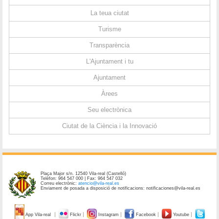
La teua ciutat
Turisme
Transparència
L'Ajuntament i tu
Ajuntament
Àrees
Seu electrònica
Ciutat de la Ciència i la Innovació
Plaça Major s/n. 12540 Vila-real (Castelló)
Telèfon: 964 547 000 | Fax: 964 547 032
Correu electrònic:
atencio@vila-real.es
Enviament de posada a disposició de notificacions: notificaciones@vila-real.es
App Vila-real
Flickr
Instagram
Facebook
Youtube