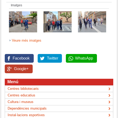
Imatges
Veure més imatges
Facebook
Twitter
WhatsApp
Google+
Menú
Centres bibliotecaris
Centres educatius
Cultura i museus
Dependències municipals
Instal·lacions esportives