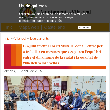
Ús de galletes
Utilitzem galletes pròpies i de tercers per a millorar
els nostres serveis. Si continueu navegant,
considerem que n’accepteu l’ús.
Inici
Mapa web
Castellano
Acceptar
Inici
->
Vila-real
->
Equipaments
L'Ajuntament al barri visita la Zona Centre per
a treballar en mesures que asseguren l'equilibri
entre el dinamisme de la ciutat i la qualitat de
vida dels veïns i veïnes
dimarts, 15 d'abril de 2025