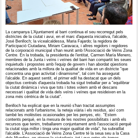
La campanya L'Ajuntament al barri continua el seu recorregut pels
districtes de la ciutat i avui, en el marc d'aquesta iniciativa, l'alcalde,
José Benlloch; la vicealcaldessa, Maria Fajardo; la regidora de
Participació Ciutadana, Miriam Caravaca, i altres regidors i regidores
de la corporació municipal s'han reunit amb l'Associació de Veïns Zona
Centre. En la trobada, la presidenta de l'entitat, Carmen María Menero,
membres de la Junta i veïns i veïnes del barri han compartit les seues
inquietuds i propostes amb l'equip de govern i han abordat qüestions
relacionades amb la millora de la qualitat de vida en un districte "que
concentra una gran activitat i dinamisme", tal com ha assegurat
l'alcalde. En aquest sentit, el primer edil ha destacat que un dels
objectius centrals d'aquesta trobada ha sigut treballar per a "equilibrar
la ciutat dinàmica i viva que tots i totes volem amb el descans
necessari i qualitat de vida dels veïns i veïnes que resideixen en la
zona més cèntrica de la ciutat".
Benlloch ha explicat que en la reunió s'han tractat assumptes
relacionats amb l'urbanisme, la neteja viària i els residus, així com
també les molèsties ocasionades per les penyes, etc. "Estem
contents perquè, en la mesura de les nostres possibilitats i amb els
recursos que tenim, treballarem conjuntament amb l'associació perquè
la ciutat siga millor i tinga una major qualitat de vida", ha subratllat
l'alcalde. L'Associació de Veïns Zona Centre té la seua seu a la Casa
dels Mundina, on atenen la ciutadania, tot i que entre els temes