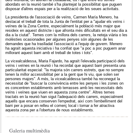
abordats en la reunió també s'ha plantejat la possibilitat que puguen
disposar d'altres espais per a la realització de les seues activitats.
La presidenta de l'associació de veïns, Carmen María Menero, ha
destacat el treball de tota la Junta de l'entitat per a "ajudar els veïns i
veïnes de la Zona Centre, especialment la població més major que
resideix en aquest districte i que afronta més dificultats en el seu dia a
dia a la ciutat". Temes com la millora dels carrers, la neteja viària o les
molèsties ocasionades per algunes penyes són algunes de les
demandes que ha traslladat l'associació a l'equip de govern. Menero
ha agraït aquesta iniciativa i ha confiat que "a poc a poc puguem anar
millorant aquest barri amb el treball de totes i tots".
La vicealcaldessa, Maria Fajardo, ha agraït l'elevada participació dels
veïns i veïnes en la reunió i ha recordat que aquest barri presenta una
particularitat especial: "la majoria són carrers estrets, que no sempre
tenen la millor accessibilitat per a la gent que hi viu, que solen ser
persones majors". A més, la vicealcaldessa també ha reconegut la
necessitat de "buscar la convivència entre les penyes i les zones on
es concentren establiments amb terrasses amb les necessitats dels
veïns i veïnes que viuen en aquesta zona centre". Altres temes
tractats en la reunió han sigut l'adequació dels carrers, especialment
aquells que encara conserven l'empedrat, així com l'embelliment del
barri per a posar en relleu el comerç local i tornar a fer atractiva
aquesta zona per a l'obertura de nous establiments.
Galeria multimèdia