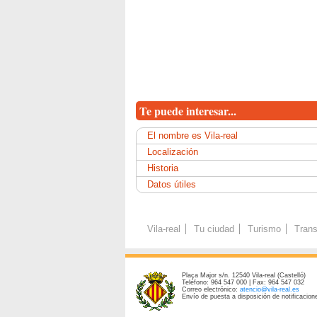
Te puede interesar...
El nombre es Vila-real
Localización
Historia
Datos útiles
Vila-real
Tu ciudad
Turismo
Trans
Plaça Major s/n. 12540 Vila-real (Castelló)
Teléfono: 964 547 000 | Fax: 964 547 032
Correo electrónico:
atencio@vila-real.es
Envío de puesta a disposición de notificacione