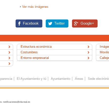
Ver más imágenes
Facebook
Twitter
Google+
Estructura económica
Imágen
Costumbres
Movili
Entorno empresarial
Callej
parencia
El Ayuntamiento y tú
Ayuntamiento
Áreas
Sede electróni
s: notificaciones@vila-real.es