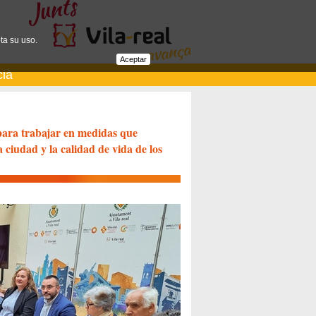
ta su uso.
Aceptar
cià
para trabajar en medidas que
 ciudad y la calidad de vida de los