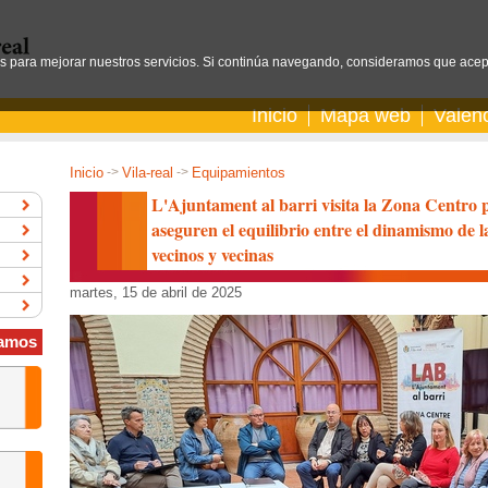
os para mejorar nuestros servicios. Si continúa navegando, consideramos que acep
Inicio
Mapa web
Valen
Inicio
->
Vila-real
->
Equipamientos
L'Ajuntament al barri visita la Zona Centro 
aseguren el equilibrio entre el dinamismo de la
vecinos y vecinas
martes, 15 de abril de 2025
amos