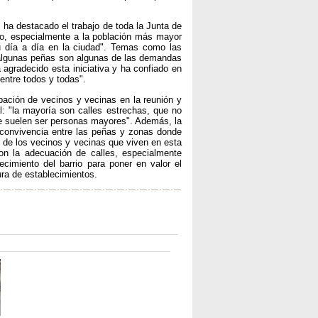
ha destacado el trabajo de toda la Junta de
ro, especialmente a la población más mayor
su día a día en la ciudad". Temas como las
n algunas peñas son algunas de las demandas
 agradecido esta iniciativa y ha confiado en
entre todos y todas".
ipación de vecinos y vecinas en la reunión y
l: "la mayoría son calles estrechas, que no
que suelen ser personas mayores". Además, la
 convivencia entre las peñas y zonas donde
 de los vecinos y vecinas que viven en esta
on la adecuación de calles, especialmente
cimiento del barrio para poner en valor el
ura de establecimientos.