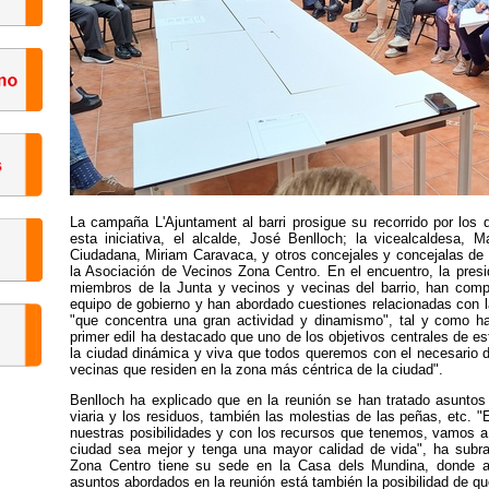
La campaña L'Ajuntament al barri prosigue su recorrido por los d
esta iniciativa, el alcalde, José Benlloch; la vicealcaldesa, M
Ciudadana, Miriam Caravaca, y otros concejales y concejalas de 
la Asociación de Vecinos Zona Centro. En el encuentro, la pres
miembros de la Junta y vecinos y vecinas del barrio, han comp
equipo de gobierno y han abordado cuestiones relacionadas con la
"que concentra una gran actividad y dinamismo", tal y como ha
primer edil ha destacado que uno de los objetivos centrales de est
la ciudad dinámica y viva que todos queremos con el necesario d
vecinas que residen en la zona más céntrica de la ciudad".
Benlloch ha explicado que en la reunión se han tratado asuntos 
viaria y los residuos, también las molestias de las peñas, etc.
nuestras posibilidades y con los recursos que tenemos, vamos a t
ciudad sea mejor y tenga una mayor calidad de vida", ha subra
Zona Centro tiene su sede en la Casa dels Mundina, donde at
asuntos abordados en la reunión está también la posibilidad de q