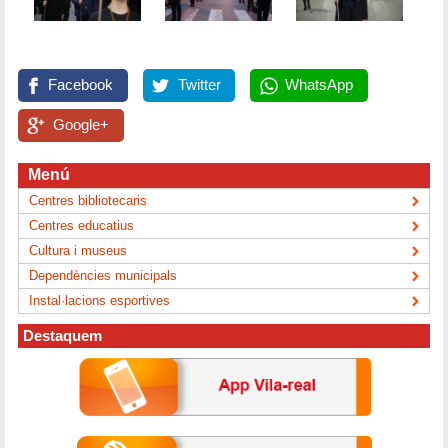
Facebook
Twitter
WhatsApp
Google+
Menú
Centres bibliotecaris
Centres educatius
Cultura i museus
Dependències municipals
Instal·lacions esportives
Destaquem