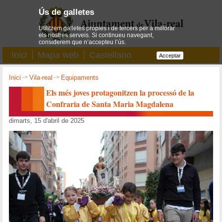
Ús de galletes
Utilitzem galletes pròpies i de tercers per a millorar
els nostres serveis. Si continueu navegant,
considerem que n’accepteu l’ús.
Inici
Mapa web
Castellano
Acceptar
Inici
->
Vila-real
->
Equipaments
Els més joves protagonitzen la processó de la
Confraria de Santa Maria Magdalena
dimarts, 15 d'abril de 2025