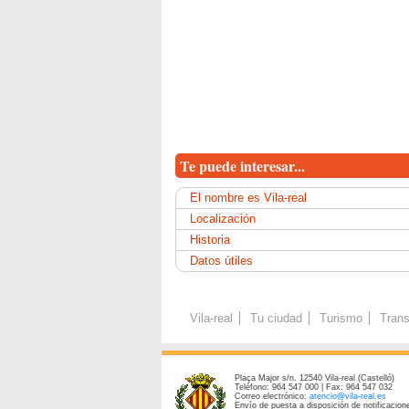
Te puede interesar...
El nombre es Vila-real
Localización
Historia
Datos útiles
Vila-real
Tu ciudad
Turismo
Trans
Plaça Major s/n. 12540 Vila-real (Castelló)
Teléfono: 964 547 000 | Fax: 964 547 032
Correo electrónico:
atencio@vila-real.es
Envío de puesta a disposición de notificacione