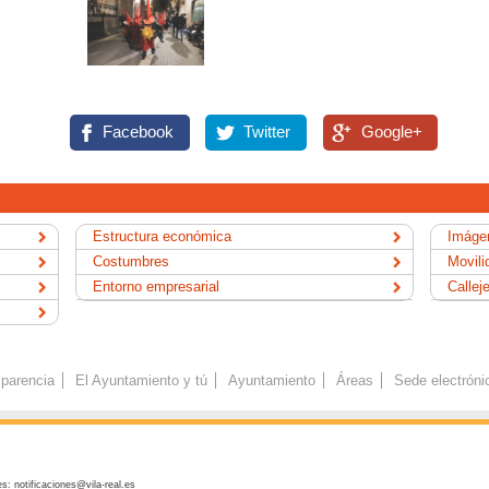
Facebook
Twitter
Google+
Estructura económica
Imágen
Costumbres
Movili
Entorno empresarial
Callej
parencia
El Ayuntamiento y tú
Ayuntamiento
Áreas
Sede electróni
s: notificaciones@vila-real.es