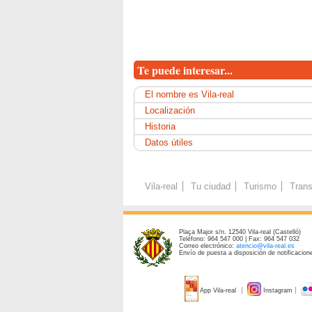
Te puede interesar...
El nombre es Vila-real
Localización
Historia
Datos útiles
Vila-real
Tu ciudad
Turismo
Trans
Plaça Major s/n. 12540 Vila-real (Castelló)
Teléfono: 964 547 000 | Fax: 964 547 032
Correo electrónico:
atencio@vila-real.es
Envío de puesta a disposición de notificacione
App Vila-real
Instagram