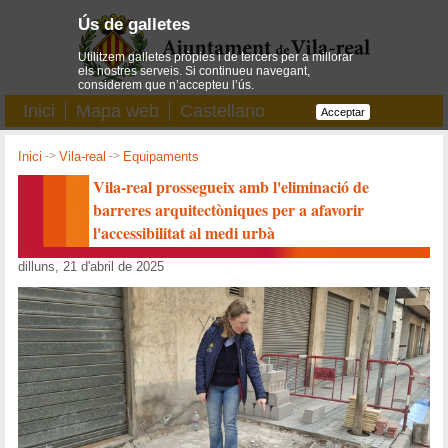
Ús de galletes
Utilitzem galletes pròpies i de tercers per a millorar
els nostres serveis. Si continueu navegant,
considerem que n’accepteu l’ús.
Inici
Mapa web
Castellano
Acceptar
Inici
->
Vila-real
->
Equipaments
Vila-real prossegueix amb l'eliminació de
barreres arquitectòniques per a afavorir
l'accessibilitat al medi urbà
dilluns, 21 d'abril de 2025