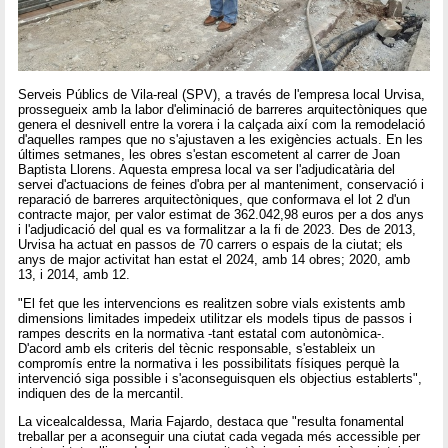
Serveis Públics de Vila-real (SPV), a través de l'empresa local Urvisa,
prossegueix amb la labor d'eliminació de barreres arquitectòniques que
genera el desnivell entre la vorera i la calçada així com la remodelació
d'aquelles rampes que no s'ajustaven a les exigències actuals. En les
últimes setmanes, les obres s'estan escometent al carrer de Joan
Baptista Llorens. Aquesta empresa local va ser l'adjudicatària del
servei d'actuacions de feines d'obra per al manteniment, conservació i
reparació de barreres arquitectòniques, que conformava el lot 2 d'un
contracte major, per valor estimat de 362.042,98 euros per a dos anys
i l'adjudicació del qual es va formalitzar a la fi de 2023. Des de 2013,
Urvisa ha actuat en passos de 70 carrers o espais de la ciutat; els
anys de major activitat han estat el 2024, amb 14 obres; 2020, amb
13, i 2014, amb 12.
"El fet que les intervencions es realitzen sobre vials existents amb
dimensions limitades impedeix utilitzar els models tipus de passos i
rampes descrits en la normativa -tant estatal com autonòmica-.
D'acord amb els criteris del tècnic responsable, s'estableix un
compromís entre la normativa i les possibilitats físiques perquè la
intervenció siga possible i s'aconseguisquen els objectius establerts",
indiquen des de la mercantil.
La vicealcaldessa, Maria Fajardo, destaca que "resulta fonamental
treballar per a aconseguir una ciutat cada vegada més accessible per