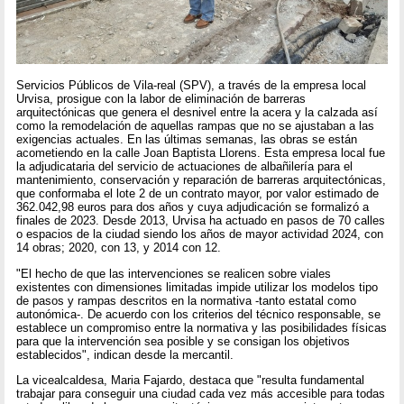
Servicios Públicos de Vila-real (SPV), a través de la empresa local
Urvisa, prosigue con la labor de eliminación de barreras
arquitectónicas que genera el desnivel entre la acera y la calzada así
como la remodelación de aquellas rampas que no se ajustaban a las
exigencias actuales. En las últimas semanas, las obras se están
acometiendo en la calle Joan Baptista Llorens. Esta empresa local fue
la adjudicataria del servicio de actuaciones de albañilería para el
mantenimiento, conservación y reparación de barreras arquitectónicas,
que conformaba el lote 2 de un contrato mayor, por valor estimado de
362.042,98 euros para dos años y cuya adjudicación se formalizó a
finales de 2023. Desde 2013, Urvisa ha actuado en pasos de 70 calles
o espacios de la ciudad siendo los años de mayor actividad 2024, con
14 obras; 2020, con 13, y 2014 con 12.
"El hecho de que las intervenciones se realicen sobre viales
existentes con dimensiones limitadas impide utilizar los modelos tipo
de pasos y rampas descritos en la normativa -tanto estatal como
autonómica-. De acuerdo con los criterios del técnico responsable, se
establece un compromiso entre la normativa y las posibilidades físicas
para que la intervención sea posible y se consigan los objetivos
establecidos", indican desde la mercantil.
La vicealcaldesa, Maria Fajardo, destaca que "resulta fundamental
trabajar para conseguir una ciudad cada vez más accesible para todas