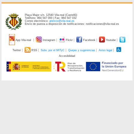
Plaça Major s/n. 12540 Vila-real (Castelló)
Teléfono: 964 547 000 | Fax: 964 547 032
Correo electrónico:
atencio@vila-real.es
Envío de puesta a disposición de notificaciones: notificaciones@vila-real.es
App Vila-real
Instagram
Flickr
Facebook
Youtube
Twitter
RSS
Subv. por el MITyC
Quejas y sugerencias
Aviso legal
Accesibilidad