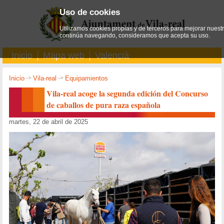
Uso de cookies
Utilizamos cookies propias y de terceros para mejorar nuestro
continúa navegando, consideramos que acepta su uso.
Inicio
Mapa web
Valencià
Inicio
->
Vila-real
->
Equipamientos
Vila-real acoge la segunda edición del Concurso
de caballos de pura raza española
martes, 22 de abril de 2025