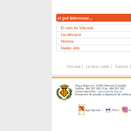
et pot interessar...
El nom és Vila-real
Localització
Història
Dades útils
Vila-real
La teua ciutat
Turisme
Plaça Major s/n. 12540 Vila-real (Castelló)
Telèfon: 964 547 000 | Fax: 964 547 032
Correu electrònic:
atencio@vila-real.es
Enviament de posada a disposició de notificac
App Vila-real
Flickr
In