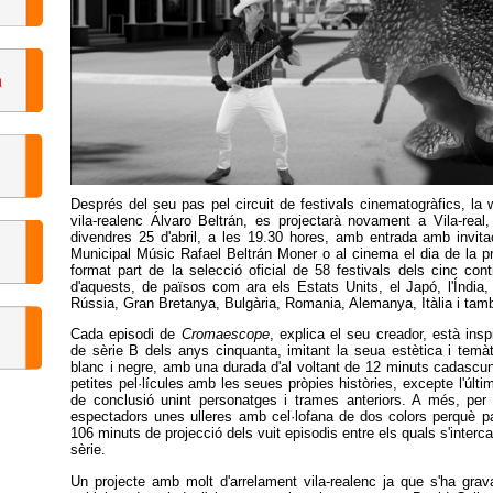
Després del seu pas pel circuit de festivals cinematogràfics, la
vila-realenc Álvaro Beltrán, es projectarà novament a Vila-rea
divendres 25 d'abril, a les 19.30 hores, amb entrada amb invitació
Municipal Músic Rafael Beltrán Moner o al cinema el dia de la pro
format part de la selecció oficial de 58 festivals dels cinc co
d'aquests, de països com ara els Estats Units, el Japó, l'Índia, X
Rússia, Gran Bretanya, Bulgària, Romania, Alemanya, Itàlia i ta
Cada episodi de
Cromaescope
, explica el seu creador, està inspi
de sèrie B dels anys cinquanta, imitant la seua estètica i temà
blanc i negre, amb una durada d'al voltant de 12 minuts cadascu
petites pel·lícules amb les seues pròpies històries, excepte l'últ
de conclusió unint personatges i trames anteriors. A més, per 
espectadors unes ulleres amb cel·lofana de dos colors perquè par
106 minuts de projecció dels vuit episodis entre els quals s'interc
sèrie.
Un projecte amb molt d'arrelament vila-realenc ja que s'ha grava