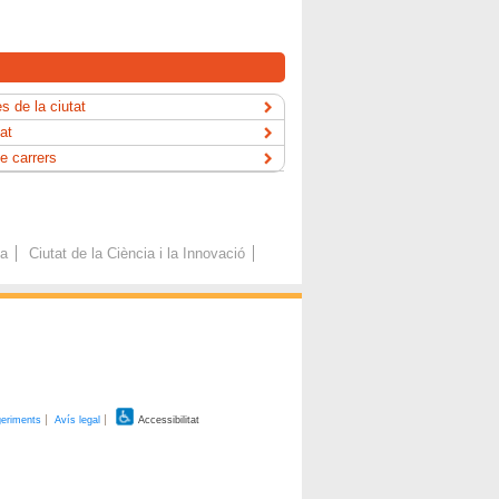
s de la ciutat
tat
e carrers
ca
Ciutat de la Ciència i la Innovació
geriments
Avís legal
Accessibilitat