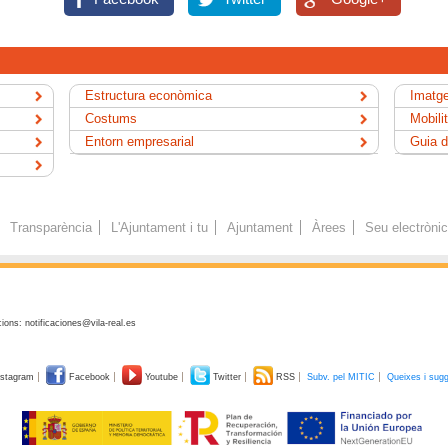
Estructura econòmica
Imatge
Costums
Mobili
Entorn empresarial
Guia d
Transparència
L'Ajuntament i tu
Ajuntament
Àrees
Seu electròni
ions: notificaciones@vila-real.es
stagram
Facebook
Youtube
Twitter
RSS
Subv. pel MITIC
Queixes i sug