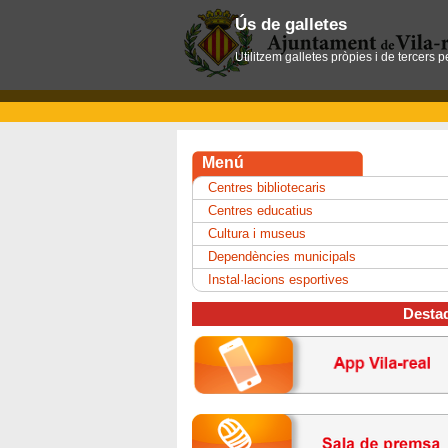
Ús de galletes
Utilitzem galletes pròpies i de tercers 
Menú
Centres bibliotecaris
Centres educatius
Cultura i museus
Dependències municipals
Instal·lacions esportives
Desta