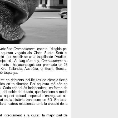
 websèrie
Cromaescope
, escrita i dirigida pel
l, aquesta vegada als Cines Sucre. Serà el
 -pot recollir-se a la taquilla de l'Auditori
jecció-. Al llarg d'un any,
Cromaescope
ha
ntinents i ha aconseguit ser premiada en 26
ile, Tailàndia, Austràlia, el Brasil, Suècia,
mbé Espanya.
rat en diferents pel·lícules de ciència-ficció
tica en to d'humor. Per aquesta raó són en
n. Cada capítol és independent, en forma de
im, del doble de durada, que funciona a mode
a aquest episodi especial s'entregaran als
t de la història transcorre en 3D. En total,
alaran extres relacionats amb la creació de la
t íntegrament a la ciutat; la major part de