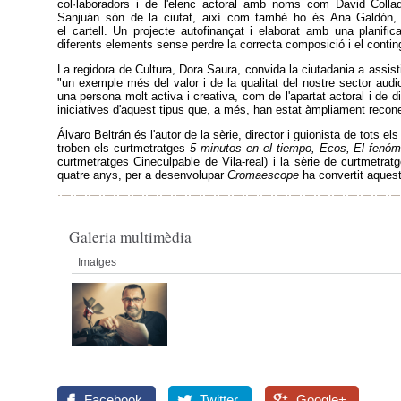
col·laboradors i de l'elenc actoral amb noms com David Collad
Sanjuán són de la ciutat, així com també ho és Ana Galdón, re
el cartell. Un projecte autofinançat i elaborat amb una planificac
diferents elements sense perdre la correcta composició i el contin
La regidora de Cultura, Dora Saura, convida la ciutadania a assisti
"un exemple més del valor i de la qualitat del nostre sector audi
una persona molt activa i creativa, com de l'apartat actoral i de 
iniciatives d'aquest tipus que, a més, han estat àmpliament recon
Álvaro Beltrán és l'autor de la sèrie, director i guionista de tots e
troben els curtmetratges
5 minutos en el tiempo, Ecos, El fenó
curtmetratges Cineculpable de Vila-real) i la sèrie de curtmetra
quatre anys, per a desenvolupar
Cromaescope
ha convertit aquest
Galeria multimèdia
Imatges
Facebook
Twitter
Google+