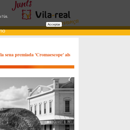
 l’ús.
Acceptar
ano
a la seua premiada 'Cromaescope' als