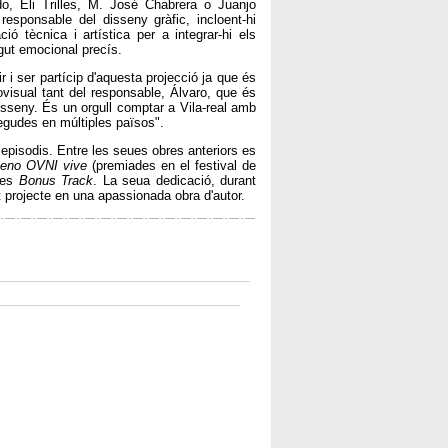
o, Eli Trilles, M. José Chabrera o Juanjo
sponsable del disseny gràfic, incloent-hi
ió tècnica i artística per a integrar-hi els
gut emocional precís.
r i ser partícip d'aquesta projecció ja que és
ovisual tant del responsable, Álvaro, que és
disseny. És un orgull comptar a Vila-real amb
egudes en múltiples països".
ls episodis. Entre les seues obres anteriors es
meno OVNI vive
(premiades en el festival de
tges
Bonus Track
. La seua dedicació, durant
 projecte en una apassionada obra d'autor.