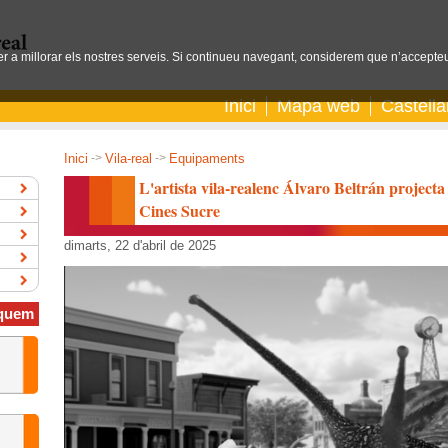
per a millorar els nostres serveis. Si continueu navegant, considerem que n’accepteu
Inici
Mapa web
Castell
Inici
->
Vila-real
->
Equipaments
L'artista vila-realenc Álvaro Beltrán project
Cines Sucre
dimarts, 22 d'abril de 2025
quem