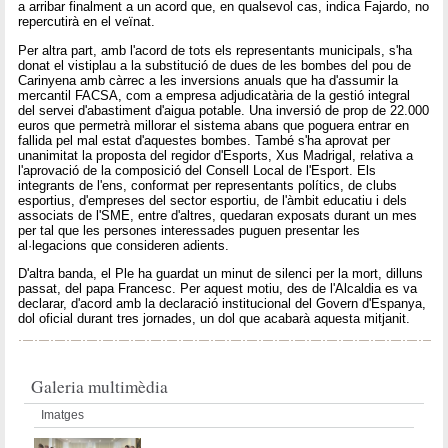
a arribar finalment a un acord que, en qualsevol cas, indica Fajardo, no
repercutirà en el veïnat.
Per altra part, amb l'acord de tots els representants municipals, s'ha
donat el vistiplau a la substitució de dues de les bombes del pou de
Carinyena amb càrrec a les inversions anuals que ha d'assumir la
mercantil FACSA, com a empresa adjudicatària de la gestió integral
del servei d'abastiment d'aigua potable. Una inversió de prop de 22.000
euros que permetrà millorar el sistema abans que poguera entrar en
fallida pel mal estat d'aquestes bombes. També s'ha aprovat per
unanimitat la proposta del regidor d'Esports, Xus Madrigal, relativa a
l'aprovació de la composició del Consell Local de l'Esport. Els
integrants de l'ens, conformat per representants polítics, de clubs
esportius, d'empreses del sector esportiu, de l'àmbit educatiu i dels
associats de l'SME, entre d'altres, quedaran exposats durant un mes
per tal que les persones interessades puguen presentar les
al·legacions que consideren adients.
D'altra banda, el Ple ha guardat un minut de silenci per la mort, dilluns
passat, del papa Francesc. Per aquest motiu, des de l'Alcaldia es va
declarar, d'acord amb la declaració institucional del Govern d'Espanya,
dol oficial durant tres jornades, un dol que acabarà aquesta mitjanit.
Galeria multimèdia
Imatges