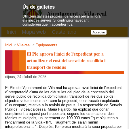
Ús de galletes
Utilitzem galletes pròpies i de tercers per a millorar
els nostres serveis. Si continueu navegant,
considerem que n’accepteu l’ús.
Inici
Mapa web
Castellano
Acceptar
Inici
->
Vila-real
->
Equipaments
El Ple aprova l'inici de l'expedient per a
actualitzar el cost del servei de recollida i
transport de residus
dijous, 24 d'abril de 2025
El Ple de l'Ajuntament de Vila-real ha aprovat avui l'inici de l'expedient
d'interpretació d'una de les clàusules del plec de la concessió del
servei públic de recollida domiciliària i transport de residus sòlids i
objectes voluminosos així com la projecció, construcció i explotació
d'un ecoparc, relativa a la revisió de preus. La responsable de Serveis
Públics i vicealcaldessa, Maria Fajardo, ha explicat que donar
compliment a aquest punt suposarà, segons les estimacions dels
tècnics municipals, un increment de 100.000 euros "que s'ajusten a
l'encariment de la vida -l'IPC, l'augment del salari mínim
interprofesional...-". Després, l'empresa mostrarà la seua proposta per