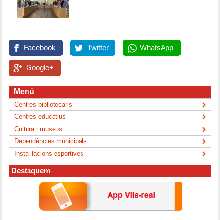
Facebook
Twitter
WhatsApp
Google+
Menú
Centres bibliotecaris
Centres educatius
Cultura i museus
Dependències municipals
Instal·lacions esportives
Destaquem