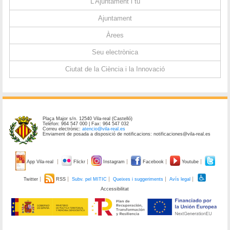
L'Ajuntament i tu
Ajuntament
Àrees
Seu electrònica
Ciutat de la Ciència i la Innovació
Plaça Major s/n. 12540 Vila-real (Castelló)
Telèfon: 964 547 000 | Fax: 964 547 032
Correu electrònic:
atencio@vila-real.es
Enviament de posada a disposició de notificacions: notificaciones@vila-real.es
App Vila-real
Flickr
Instagram
Facebook
Youtube
Twitter
RSS
Subv. pel MITIC
Queixes i suggeriments
Avís legal
Accessibilitat