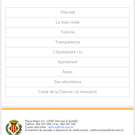
Vila-real
La teua ciutat
Turisme
Transparència
L'Ajuntament i tu
Ajuntament
Àrees
Seu electrònica
Ciutat de la Ciència i la Innovació
Plaça Major s/n. 12540 Vila-real (Castelló)
Telèfon: 964 547 000 | Fax: 964 547 032
Correu electrònic:
atencio@vila-real.es
Enviament de posada a disposició de notificacions: notificaciones@vila-real.es