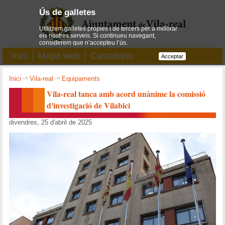
Ús de galletes
Utilitzem galletes pròpies i de tercers per a millorar
els nostres serveis. Si continueu navegant,
considerem que n’accepteu l’ús.
Inici
Mapa web
Castellano
Acceptar
Inici
->
Vila-real
->
Equipaments
Vila-real tanca amb acord unànime la comissió
d'investigació de Vilabici
divendres, 25 d'abril de 2025