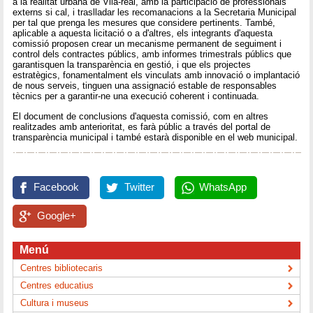
a la realitat urbana de Vila-real, amb la participació de professionals
externs si cal, i traslladar les recomanacions a la Secretaria Municipal
per tal que prenga les mesures que considere pertinents. També,
aplicable a aquesta licitació o a d'altres, els integrants d'aquesta
comissió proposen crear un mecanisme permanent de seguiment i
control dels contractes públics, amb informes trimestrals públics que
garantisquen la transparència en gestió, i que els projectes
estratègics, fonamentalment els vinculats amb innovació o implantació
de nous serveis, tinguen una assignació estable de responsables
tècnics per a garantir-ne una execució coherent i continuada.
El document de conclusions d'aquesta comissió, com en altres
realitzades amb anterioritat, es farà públic a través del portal de
transparència municipal i també estarà disponible en el web municipal.
Facebook
Twitter
WhatsApp
Google+
Menú
Centres bibliotecaris
Centres educatius
Cultura i museus