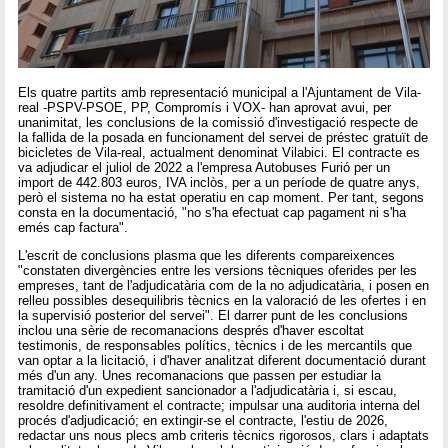
Els quatre partits amb representació municipal a l'Ajuntament de Vila-
real -PSPV-PSOE, PP, Compromís i VOX- han aprovat avui, per
unanimitat, les conclusions de la comissió d'investigació respecte de
la fallida de la posada en funcionament del servei de préstec gratuït de
bicicletes de Vila-real, actualment denominat Vilabici. El contracte es
va adjudicar el juliol de 2022 a l'empresa Autobuses Furió per un
import de 442.803 euros, IVA inclòs, per a un període de quatre anys,
però el sistema no ha estat operatiu en cap moment. Per tant, segons
consta en la documentació, "no s'ha efectuat cap pagament ni s'ha
emés cap factura".
L'escrit de conclusions plasma que les diferents compareixences
"constaten divergències entre les versions tècniques oferides per les
empreses, tant de l'adjudicatària com de la no adjudicatària, i posen en
relleu possibles desequilibris tècnics en la valoració de les ofertes i en
la supervisió posterior del servei". El darrer punt de les conclusions
inclou una sèrie de recomanacions després d'haver escoltat
testimonis, de responsables polítics, tècnics i de les mercantils que
van optar a la licitació, i d'haver analitzat diferent documentació durant
més d'un any. Unes recomanacions que passen per estudiar la
tramitació d'un expedient sancionador a l'adjudicatària i, si escau,
resoldre definitivament el contracte; impulsar una auditoria interna del
procés d'adjudicació; en extingir-se el contracte, l'estiu de 2026,
redactar uns nous plecs amb criteris tècnics rigorosos, clars i adaptats