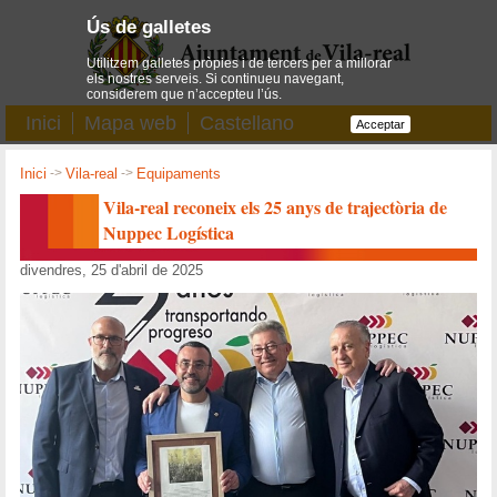
Ús de galletes
Utilitzem galletes pròpies i de tercers per a millorar
els nostres serveis. Si continueu navegant,
considerem que n’accepteu l’ús.
Inici
Mapa web
Castellano
Acceptar
Inici
->
Vila-real
->
Equipaments
Vila-real reconeix els 25 anys de trajectòria de
Nuppec Logística
divendres, 25 d'abril de 2025