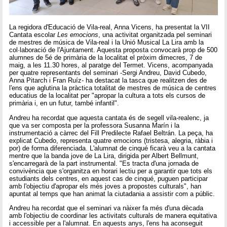
La regidora d'Educació de Vila-real, Anna Vicens, ha presentat la VII
Cantata escolar
Les emocions
, una activitat organitzada pel seminari
de mestres de música de Vila-real i la Unió Musical La Lira amb la
col·laboració de l'Ajuntament. Aquesta proposta convocarà prop de 500
alumnes de 5é de primària de la localitat el pròxim dimecres, 7 de
maig, a les 11.30 hores, al paratge del Termet. Vicens, acompanyada
per quatre representants del seminari -Sergi Andreu, David Cubedo,
Anna Pitarch i Fran Ruíz- ha destacat la tasca que realitzen des de
l'ens que aglutina la pràctica totalitat de mestres de música de centres
educatius de la localitat per "apropar la cultura a tots els cursos de
primària i, en un futur, també infantil".
Andreu ha recordat que aquesta cantata és de segell vila-realenc, ja
que va ser composta per la professora Susanna Marín i la
instrumentació a càrrec del Fill Predilecte Rafael Beltrán. La peça, ha
explicat Cubedo, representa quatre emocions (tristesa, alegria, ràbia i
por) de forma diferenciada. L'alumnat de cinqué ficarà veu a la cantata
mentre que la banda jove de La Lira, dirigida per Albert Bellmunt,
s'encarregarà de la part instrumental. "Es tracta d'una jornada de
convivència que s'organitza en horari lectiu per a garantir que tots els
estudiants dels centres, en aquest cas de cinqué, puguen participar
amb l'objectiu d'apropar els més joves a propostes culturals", han
apuntat al temps que han animat la ciutadania a assistir com a públic.
Andreu ha recordat que el seminari va nàixer fa més d'una dècada
amb l'objectiu de coordinar les activitats culturals de manera equitativa
i accessible per a l'alumnat. En aquests anys, l'ens ha aconseguit