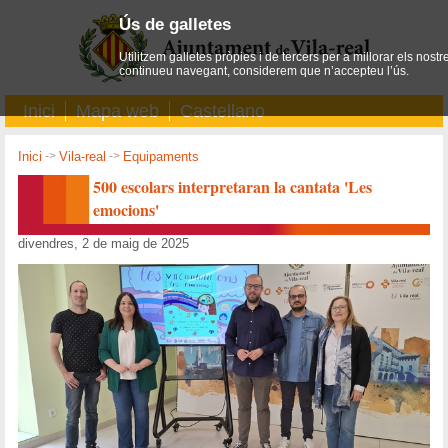
Ús de galletes
Utilitzem galletes pròpies i de tercers per a millorar els nostr
continueu navegant, considerem que n’accepteu l’ús.
Inici
Mapa web
Castellano
Inici
->
Vila-real
->
Equipaments
500 escolars interpretaran la cantata 'Les
emocions'
divendres, 2 de maig de 2025