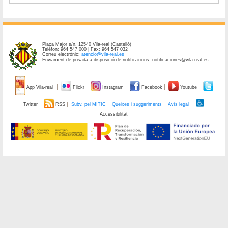
Plaça Major s/n. 12540 Vila-real (Castelló)
Telèfon: 964 547 000 | Fax: 964 547 032
Correu electrònic:
atencio@vila-real.es
Enviament de posada a disposició de notificacions: notificaciones@vila-real.es
App Vila-real
Flickr
Instagram
Facebook
Youtube
Twitter
RSS
Subv. pel MITIC
Queixes i suggeriments
Avís legal
Accessibilitat