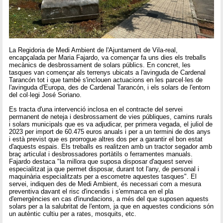
La Regidoria de Medi Ambient de l'Ajuntament de Vila-real,
encapçalada per Maria Fajardo, va començar fa uns dies els treballs
mecànics de desbrossament de solars públics. En concret, les
tasques van començar als terrenys ubicats a l'avinguda de Cardenal
Tarancón tot i que també s'inclouen actuacions en les parcel·les de
l'avinguda d'Europa, des de Cardenal Tarancón, i els solars de l'entorn
del col·legi José Soriano.
Es tracta d'una intervenció inclosa en el contracte del servei
permanent de neteja i desbrossament de vies públiques, camins rurals
i solars municipals que es va adjudicar, per primera vegada, el juliol de
2023 per import de 60.475 euros anuals i per a un termini de dos anys
i està previst que es prorrogue altres dos per a garantir el bon estat
d'aquests espais. Els treballs es realitzen amb un tractor segador amb
braç articulat i desbrossadores portàtils o ferramentes manuals.
Fajardo destaca "la millora que suposa disposar d'aquest servei
especialitzat ja que permet disposar, durant tot l'any, de personal i
maquinària especialitzats per a escometre aquestes tasques". El
servei, indiquen des de Medi Ambient, és necessari com a mesura
preventiva davant el risc d'incendis i s'emmarca en el pla
d'emergències en cas d'inundacions, a més del que suposen aquests
solars per a la salubritat de l'entorn, ja que en aquestes condicions són
un autèntic cultiu per a rates, mosquits, etc.