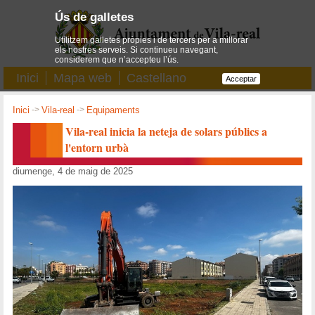
Ús de galletes
Utilitzem galletes pròpies i de tercers per a millorar
els nostres serveis. Si continueu navegant,
considerem que n’accepteu l’ús.
Inici
Mapa web
Castellano
Acceptar
Inici
->
Vila-real
->
Equipaments
Vila-real inicia la neteja de solars públics a
l'entorn urbà
diumenge, 4 de maig de 2025