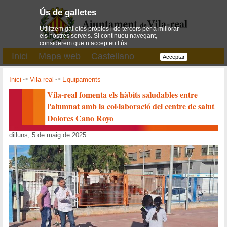
Ús de galletes
Utilitzem galletes pròpies i de tercers per a millorar
els nostres serveis. Si continueu navegant,
considerem que n’accepteu l’ús.
Inici
Mapa web
Castellano
Acceptar
Inici
->
Vila-real
->
Equipaments
Vila-real fomenta els hàbits saludables entre
l'alumnat amb la col·laboració del centre de salut
Dolores Cano Royo
dilluns, 5 de maig de 2025