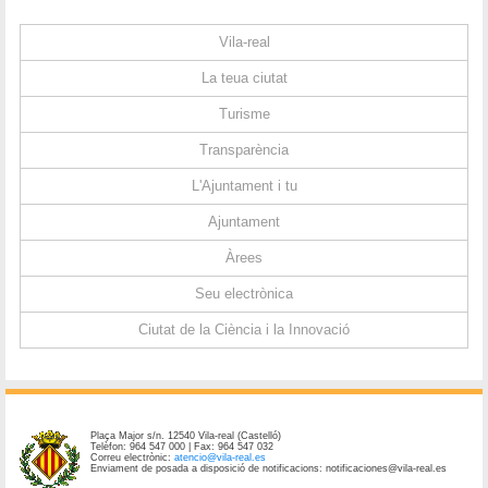
Vila-real
La teua ciutat
Turisme
Transparència
L'Ajuntament i tu
Ajuntament
Àrees
Seu electrònica
Ciutat de la Ciència i la Innovació
Plaça Major s/n. 12540 Vila-real (Castelló)
Telèfon: 964 547 000 | Fax: 964 547 032
Correu electrònic:
atencio@vila-real.es
Enviament de posada a disposició de notificacions: notificaciones@vila-real.es