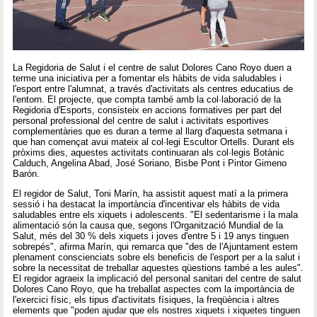
La Regidoria de Salut i el centre de salut Dolores Cano Royo duen a
terme una iniciativa per a fomentar els hàbits de vida saludables i
l'esport entre l'alumnat, a través d'activitats als centres educatius de
l'entorn. El projecte, que compta també amb la col·laboració de la
Regidoria d'Esports, consisteix en accions formatives per part del
personal professional del centre de salut i activitats esportives
complementàries que es duran a terme al llarg d'aquesta setmana i
que han començat avui mateix al col·legi Escultor Ortells. Durant els
pròxims dies, aquestes activitats continuaran als col·legis Botànic
Calduch, Angelina Abad, José Soriano, Bisbe Pont i Pintor Gimeno
Barón.
El regidor de Salut, Toni Marín, ha assistit aquest matí a la primera
sessió i ha destacat la importància d'incentivar els hàbits de vida
saludables entre els xiquets i adolescents. "El sedentarisme i la mala
alimentació són la causa que, segons l'Organització Mundial de la
Salut, més del 30 % dels xiquets i joves d'entre 5 i 19 anys tinguen
sobrepés", afirma Marín, qui remarca que "des de l'Ajuntament estem
plenament conscienciats sobre els beneficis de l'esport per a la salut i
sobre la necessitat de treballar aquestes qüestions també a les aules".
El regidor agraeix la implicació del personal sanitari del centre de salut
Dolores Cano Royo, que ha treballat aspectes com la importància de
l'exercici físic, els tipus d'activitats físiques, la freqüència i altres
elements que "poden ajudar que els nostres xiquets i xiquetes tinguen