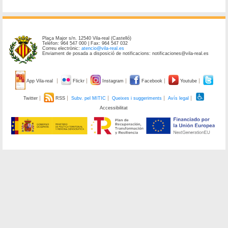
Plaça Major s/n. 12540 Vila-real (Castelló)
Telèfon: 964 547 000 | Fax: 964 547 032
Correu electrònic:
atencio@vila-real.es
Enviament de posada a disposició de notificacions: notificaciones@vila-real.es
App Vila-real
Flickr
Instagram
Facebook
Youtube
Twitter
RSS
Subv. pel MITIC
Queixes i suggeriments
Avís legal
Accessibilitat