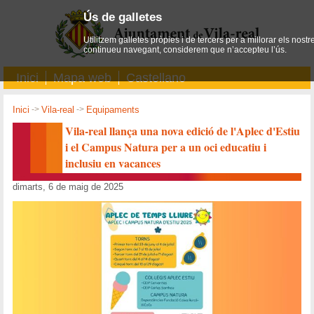
Ús de galletes
Utilitzem galletes pròpies i de tercers per a millorar els nostr
continueu navegant, considerem que n’accepteu l’ús.
Inici
Mapa web
Castellano
Inici
->
Vila-real
->
Equipaments
Vila-real llança una nova edició de l'Aplec d'Estiu
i el Campus Natura per a un oci educatiu i
inclusiu en vacances
dimarts, 6 de maig de 2025