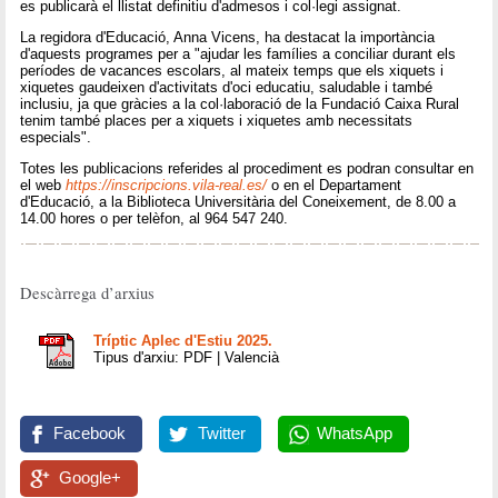
es publicarà el llistat definitiu d'admesos i col·legi assignat.
La regidora d'Educació, Anna Vicens, ha destacat la importància
d'aquests programes per a "ajudar les famílies a conciliar durant els
períodes de vacances escolars, al mateix temps que els xiquets i
xiquetes gaudeixen d'activitats d'oci educatiu, saludable i també
inclusiu, ja que gràcies a la col·laboració de la Fundació Caixa Rural
tenim també places per a xiquets i xiquetes amb necessitats
especials".
Totes les publicacions referides al procediment es podran consultar en
el web
https://inscripcions.vila-real.es/
o en el Departament
d'Educació, a la Biblioteca Universitària del Coneixement, de 8.00 a
14.00 hores o per telèfon, al 964 547 240.
Descàrrega d’arxius
Tríptic Aplec d'Estiu 2025.
Tipus d'arxiu: PDF | Valencià
Facebook
Twitter
WhatsApp
Google+