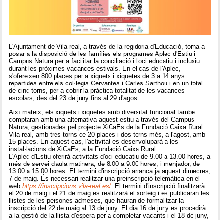
L'Ajuntament de Vila-real, a través de la regidoria d'Educació, torna a
posar a la disposició de les famílies els programes Aplec d'Estiu i
Campus Natura per a facilitar la conciliació i l'oci educatiu i inclusiu
durant les pròximes vacances estivals. En el cas de l'Aplec,
s'ofereixen 800 places per a xiquets i xiquetes de 3 a 14 anys
repartides entre els col·legis Cervantes i Carles Sarthou i en un total
de cinc torns, per a cobrir la pràctica totalitat de les vacances
escolars, des del 23 de juny fins al 29 d'agost.
Així mateix, els xiquets i xiquetes amb diversitat funcional també
comptaran amb una alternativa aquest estiu a través del Campus
Natura, gestionades pel projecte XiCaEs de la Fundació Caixa Rural
Vila-real, amb tres torns de 20 places i dos torns més, a l'agost, amb
15 places. En aquest cas, l'activitat es desenvoluparà a les
instal·lacions de XiCaEs, a la Fundació Caixa Rural.
L'Aplec d'Estiu oferirà activitats d'oci educatiu de 9.00 a 13.00 hores, a
més de servei d'aula matinera, de 8.00 a 9.00 hores, i menjador, de
13.00 a 15.00 hores. El termini d'inscripció arranca ja aquest dimecres,
7 de maig. És necessari realitzar una preinscripció telemàtica en el
web
https://inscripcions.vila-real.es/
. El termini d'inscripció finalitzarà
el 20 de maig i el 21 de maig es realitzarà el sorteig i es publicaran les
llistes de les persones admeses, que hauran de formalitzar la
inscripció del 22 de maig al 13 de juny. El dia 16 de juny es procedirà
a la gestió de la llista d'espera per a completar vacants i el 18 de juny,