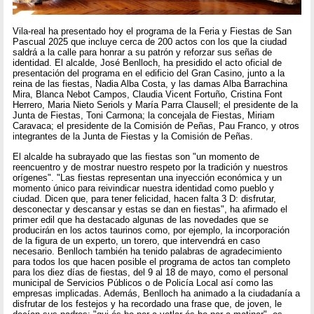
Vila-real ha presentado hoy el programa de la Feria y Fiestas de San
Pascual 2025 que incluye cerca de 200 actos con los que la ciudad
saldrá a la calle para honrar a su patrón y reforzar sus señas de
identidad. El alcalde, José Benlloch, ha presidido el acto oficial de
presentación del programa en el edificio del Gran Casino, junto a la
reina de las fiestas, Nadia Alba Costa, y las damas Alba Barrachina
Mira, Blanca Nebot Campos, Claudia Vicent Fortuño, Cristina Font
Herrero, Maria Nieto Seriols y María Parra Clausell; el presidente de la
Junta de Fiestas, Toni Carmona; la concejala de Fiestas, Miriam
Caravaca; el presidente de la Comisión de Peñas, Pau Franco, y otros
integrantes de la Junta de Fiestas y la Comisión de Peñas.
El alcalde ha subrayado que las fiestas son "un momento de
reencuentro y de mostrar nuestro respeto por la tradición y nuestros
orígenes". "Las fiestas representan una inyección económica y un
momento único para reivindicar nuestra identidad como pueblo y
ciudad. Dicen que, para tener felicidad, hacen falta 3 D: disfrutar,
desconectar y descansar y estas se dan en fiestas", ha afirmado el
primer edil que ha destacado algunas de las novedades que se
producirán en los actos taurinos como, por ejemplo, la incorporación
de la figura de un experto, un torero, que intervendrá en caso
necesario. Benlloch también ha tenido palabras de agradecimiento
para todos los que hacen posible el programa de actos tan completo
para los diez días de fiestas, del 9 al 18 de mayo, como el personal
municipal de Servicios Públicos o de Policía Local así como las
empresas implicadas. Además, Benlloch ha animado a la ciudadanía a
disfrutar de los festejos y ha recordado una frase que, de joven, le