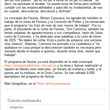
decían sus padres: "qui és bo per a vetlar és bo per a matinar", es
decir, ha apuntado el alcalde "se puede estar de fiesta pero también
cumplir con las responsabilidades y para ello es fundamental, de vez
en cuando, desconectar, descansar y disfrutar".
La concejala de Fiestas, Miriam Caravaca, ha agradecido también el
trabajo de la Junta de Fiestas y la Comisión de Peñas y ha remarcado
que el programa "es fruto de más de seis meses de trabajo". Por su
parte, el presidente de la Junta de Fiestas, Toni Carmona, también ha
tenido palabras de agradecimiento a sus compañeros, tanto de Junta
como de Comisión, y ha dedicado unas palabras a la corte de honor
de 2025: "No dejéis de soñar. Está a punto de empezar una semana
muy intensa". Además, Carmona ha animado a la ciudadanía a "no
quedarse en casa porque la desconexión también es necesaria pero
siempre desde el respeto a quienes, durante estos días, tienen que
trabajar".
El programa de fiestas ya está disponible en la web municipal
https://programadefestes.vila-real.es
y la reina y damas realizarán el
reparto de
llibrets
este miércoles, en horario de mañana y tarde, y el
jueves por la mañana, en el Gran Casino. Se han editado 9.000
ejemplares del programa de fiestas.
Más fotografías, en el
Flickr del Ayuntamiento
.
Galería multimedia
Imágenes