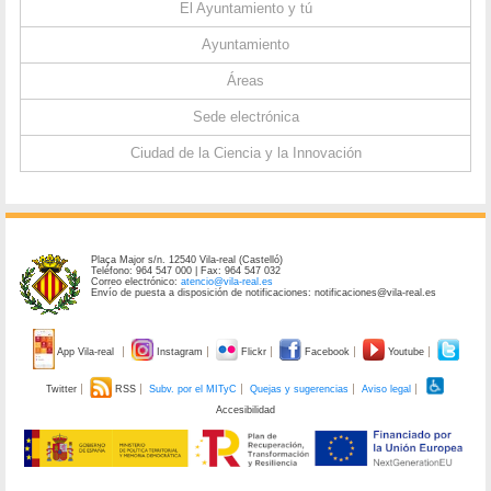
El Ayuntamiento y tú
Ayuntamiento
Áreas
Sede electrónica
Ciudad de la Ciencia y la Innovación
Plaça Major s/n. 12540 Vila-real (Castelló)
Teléfono: 964 547 000 | Fax: 964 547 032
Correo electrónico:
atencio@vila-real.es
Envío de puesta a disposición de notificaciones: notificaciones@vila-real.es
App Vila-real
Instagram
Flickr
Facebook
Youtube
Twitter
RSS
Subv. por el MITyC
Quejas y sugerencias
Aviso legal
Accesibilidad