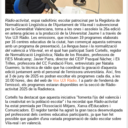
Ràdio-activitat
, espai radiofònic escolar patrocinat per la Regidoria de
Normalització Lingüística de l'Ajuntament de Vila-real i subvencionat
per la Generalitat Valenciana, torna a les ones i assoleix la 26a edició
en antena gràcies a la producció de la Universitat Jaume I a través de
Vox UJI Ràdio. Les emissions, que inclouen 19 programes elaborats
per 16 centres educatius de la ciutat, han començat aquesta setmana
amb un programa de presentació,
La llengua base i la normalització
del valencià a Vila-real
, en el qual han participat Santi Cortells, regidor
de Normalització Lingüística; Nàdia de los Rosales, professora de
l'IES Miralcamp; Javier Parra, director del CEIP Pasqual Nácher, i Eli
Trilles, professora del CC Fundació Flors, entrevistats per Natalia
Guerrero, la tècnica de ràdio que ha coordinat la gravació d'aquesta
edició juntament amb el personal de l'emissora universitària. Així, fins
al 3 de juny de 2025 es podran escoltar els programes cada dia, a les
10.00 hores, des del web de
Vox UJI Ràdio
. I a partir de l'endemà de
l'emissió, els programes estaran disponibles en la secció de Ràdio-
activitat 2025 de la Radioteca.
Cortells ha destacat que aquesta iniciativa "fomenta l'ús del valencià i
la creativitat en la població escolar" i ha recordat que
Ràdio-activitat
ha estat premiada per l'Associació Mitjans, Xarxa d'Educadors i
Comunicadors. El regidor també ha agraït la gran tasca desenvolupada
pel professorat dels centres educatius participants, ja que han fet
possible que gaudim d'una variada programació de ràdio escolar sobre
Vila-real i en valencià.