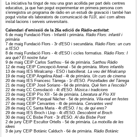
La iniciativa ha tingut de nou una gran acollida per part dels centres
educatius, ja que han pogut experimentar en primera persona com
s'enregistra un programa de ràdio en un estudi de gravació i també han
pogut visitar els laboratoris de comunicació de l'UJI, així com altres
instal·lacions i serveis universitaris.
Calendari d'emissió de la 26a edició de
Ràdio-activitat
:
6 de maig Fundació Flors - Infantil i primària.
Ràdio Flors: infantil i
primària
7 de maig Fundació Flors - 3r d'ESO i secundària.
Ràdio Flors: un curs
a l'ESO
8 de maig Fundació Flors - 4t d'ESO i cicles formatius.
Ràdio Flors: I
ara què? El nostre futur
9 de maig CEIP Carlos Sarthou - 6é de primària.
Sarthou Ràdio
12 de maig CEIP Concepció Arenal - 5é de primària.
Mons infantils
13 de maig IES Miralcamp - ESO i batxillerat.
La veu del Miralcamp
19 de maig CEIP Angelina Abad - 4t de primària.
Un curs de cinema
20 de maig IES Francesc Tàrrega - 1r d'ESO.
Pinzellades del Tàrrega
21 de maig CEIP José Soriano - 6é de primària.
Què fem a l'escola?
22 de maig CC Consolació - 4t d'ESO.
Música i tradicions
23 de maig CEIP Pío XII - 5é de primària.
Literatura al Pío XII
26 de maig CEIP Pasqual Nácher - 5é de primària.
Vila-real en festes
27 de maig CEIP Cervantes - 4t de primària.
Cervantes verd
28 de maig CC Santa Maria - 4t d'ESO.
I tu, de qui eres?
29 de maig IES Broch i Llop - 4t d'ESO.
Descobrint el Broch
30 de maig CC Bisbe Pont - 3r d'ESO.
Al dia Bisbe Pont
2 de juny CEIP Escultor Ortells - 5é de primària.
La motxilla de les
idees
3 de juny CEIP Botànic Calduch - 6é de primària.
Ràdio Botànic