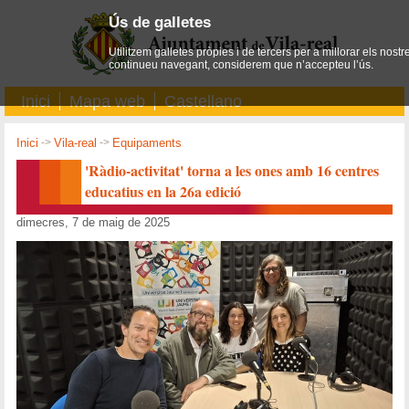
Ús de galletes
Utilitzem galletes pròpies i de tercers per a millorar els nostr
continueu navegant, considerem que n’accepteu l’ús.
Inici
Mapa web
Castellano
Inici
->
Vila-real
->
Equipaments
'Ràdio-activitat' torna a les ones amb 16 centres
educatius en la 26a edició
dimecres, 7 de maig de 2025