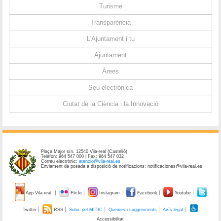
Turisme
Transparència
L'Ajuntament i tu
Ajuntament
Àrees
Seu electrònica
Ciutat de la Ciència i la Innovació
Plaça Major s/n. 12540 Vila-real (Castelló)
Telèfon: 964 547 000 | Fax: 964 547 032
Correu electrònic:
atencio@vila-real.es
Enviament de posada a disposició de notificacions: notificaciones@vila-real.es
App Vila-real
Flickr
Instagram
Facebook
Youtube
Twitter
RSS
Subv. pel MITIC
Queixes i suggeriments
Avís legal
Accessibilitat