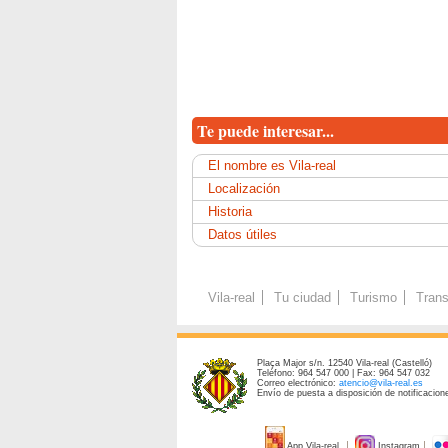
Te puede interesar...
El nombre es Vila-real
Localización
Historia
Datos útiles
Vila-real
Tu ciudad
Turismo
Trans
Plaça Major s/n. 12540 Vila-real (Castelló)
Teléfono: 964 547 000 | Fax: 964 547 032
Correo electrónico:
atencio@vila-real.es
Envío de puesta a disposición de notificacione
App Vila-real
Instagram