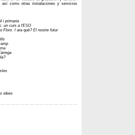
, así como otras instalaciones y servicios
l i primaria
s: un curs a l'ESO
o Flors: I ara què? El nostre futur
ils
lcamp
ema
Tàrrega
la?
estes
es idees