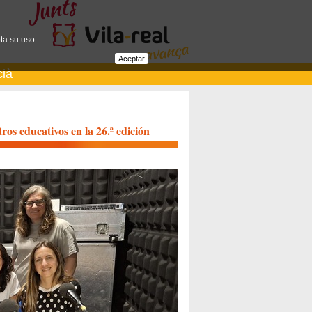
ta su uso.
Aceptar
cià
tros educativos en la 26.ª edición