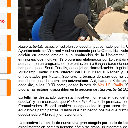
Ràdio-activitat
, espacio radiofónico escolar patrocinado por la 
Ayuntamiento de Vila-real y subvencionado por la Generalitat Vale
edición en antena gracias a la producción de la Universitat
emisiones, que incluyen 19 programas elaborados por 16 centros 
semana con un programa de presentación,
La llengua base i la no
han participado Santi Cortells, concejal de Normalización Lingüíst
Miralcamp; Javier Parra, director del CEIP Pasqual Nácher, y Eli
entrevistados por Natalia Guerrero, la técnica de radio que ha c
con el personal de la emisora universitaria. Así, hasta el 3 de ju
cada día, a las 10.00 horas, desde la web de
Vox UJI Ràdio
. Y
programas estarán disponibles en la sección de
Ràdio-activitat
202
Cortells ha destacado que esta iniciativa "fomenta el uso del v
escolar" y ha recordado que
Ràdio-activitat
ha sido premiada por 
Comunicadors. El edil también ha agradecido la gran tarea desa
educativos participantes, puesto que han hecho posible que disfr
escolar sobre Vila-real y en valenciano.
La iniciativa ha tenido de nuevo una gran acogida por parte de l
experimentar en primera persona cómo se graba un programa de 