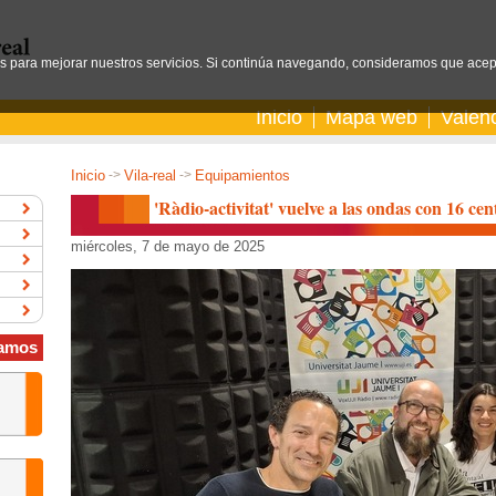
os para mejorar nuestros servicios. Si continúa navegando, consideramos que acep
Inicio
Mapa web
Valen
Inicio
->
Vila-real
->
Equipamientos
'Ràdio-activitat' vuelve a las ondas con 16 cen
miércoles, 7 de mayo de 2025
amos