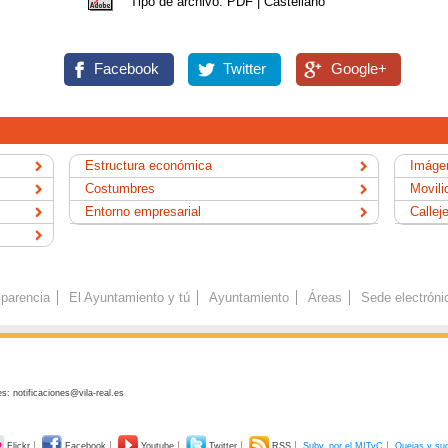
Tipo de archivo: PDF | Castellano
Facebook
Twitter
Google+
Estructura económica
Imágen
Costumbres
Movili
Entorno empresarial
Callej
parencia
El Ayuntamiento y tú
Ayuntamiento
Áreas
Sede electróni
s: notificaciones@vila-real.es
Flickr
Facebook
Youtube
Twitter
RSS
Subv. por el MITyC
Quejas y su