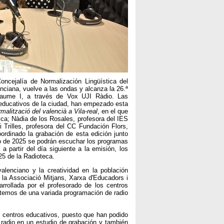
Concejalía de Normalización Lingüística del
nciana, vuelve a las ondas y alcanza la 26.ª
 Jaume I, a través de Vox UJI Ràdio. Las
educativos de la ciudad, han empezado esta
rmalització del valencià a Vila-real
, en el que
ica; Nàdia de los Rosales, profesora del IES
 Trilles, profesora del CC Fundación Flors,
oordinado la grabación de esta edición junto
nio de 2025 se podrán escuchar los programas
 a partir del día siguiente a la emisión, los
5 de la Radioteca.
alenciano y la creatividad en la población
la Associació Mitjans, Xarxa d'Educadors i
rrollada por el profesorado de los centros
utemos de una variada programación de radio
os centros educativos, puesto que han podido
radio en un estudio de grabación y también