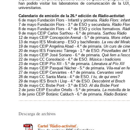
han podido visitar los laboratorios de comunicación de la UJI
universitarios.
Calendario de emisión de la 26.ª edición de
Ràdio-activitat
:
6 de mayo Fundación Flors - Infantil y primaria.
Ràdio Flors: infanti
7 de mayo Fundación Flors - 3.º de ESO y secundaria.
Ràdio Flor
8 de mayo Fundación Flors - 4.º de ESO y ciclos formativos.
Ràdi
9 de mayo CEIP Carlos Sarthou - 6.º de primaria.
Sarthou Ràdio
12 de mayo CEIP Concepción Arenal - 5.º de primaria.
Mons infant
13 de mayo IES Miralcamp - ESO y bachillerato.
La veu del Mira
19 de mayo CEIP Angelina Abad - 4.º de primaria.
Un curs de cin
20 de mayo IES Francesc Tàrrega - 1.º de ESO.
Pinzellades del 
21 de mayo CEIP José Soriano - 6.º de primaria.
Què fem a l'esco
22 de mayo CC Consolació - 4.º de ESO.
Música i tradicions
23 de mayo CEIP Pío XII - 5.º de primaria.
Literatura al Pío XII
26 de mayo CEIP Pasqual Nácher - 5.º de primaria.
Vila-real en f
27 de mayo CEIP Cervantes - 4.º de primaria.
Cervantes verd
28 de mayo CC Santa Maria - 4.º de ESO.
I tu, de qui eres?
29 de mayo IES Broch i Llop - 4.º de ESO.
Descobrint el Broch
30 de mayo CC Bisbe Pont - 3.º de ESO.
Al dia Bisbe Pont
2 de junio CEIP Escultor Ortells - 5.º de primaria.
La motxilla de l
3 de junio CEIP Botànic Calduch - 6.º de primaria.
Ràdio Botànic
Descarga de archivos
Cartel 'Ràdio-activitat'.