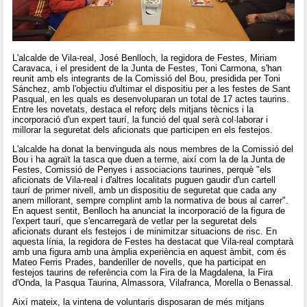
L'alcalde de Vila-real, José Benlloch, la regidora de Festes, Miriam
Caravaca, i el president de la Junta de Festes, Toni Carmona, s'han
reunit amb els integrants de la Comissió del Bou, presidida per Toni
Sánchez, amb l'objectiu d'ultimar el dispositiu per a les festes de Sant
Pasqual, en les quals es desenvoluparan un total de 17 actes taurins.
Entre les novetats, destaca el reforç dels mitjans tècnics i la
incorporació d'un expert taurí, la funció del qual serà col·laborar i
millorar la seguretat dels aficionats que participen en els festejos.
L'alcalde ha donat la benvinguda als nous membres de la Comissió del
Bou i ha agraït la tasca que duen a terme, així com la de la Junta de
Festes, Comissió de Penyes i associacions taurines, perquè "els
aficionats de Vila-real i d'altres localitats puguen gaudir d'un cartell
taurí de primer nivell, amb un dispositiu de seguretat que cada any
anem millorant, sempre complint amb la normativa de bous al carrer".
En aquest sentit, Benlloch ha anunciat la incorporació de la figura de
l'expert taurí, que s'encarregarà de vetlar per la seguretat dels
aficionats durant els festejos i de minimitzar situacions de risc. En
aquesta línia, la regidora de Festes ha destacat que Vila-real comptarà
amb una figura amb una àmplia experiència en aquest àmbit, com és
Mateo Ferris Prades, banderiller de novells, que ha participat en
festejos taurins de referència com la Fira de la Magdalena, la Fira
d'Onda, la Pasqua Taurina, Almassora, Vilafranca, Morella o Benassal.
Així mateix, la vintena de voluntaris disposaran de més mitjans