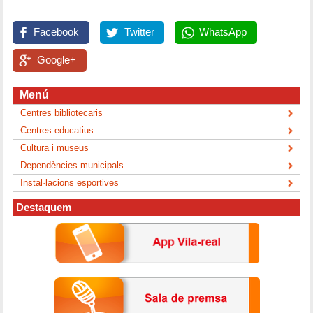
Facebook
Twitter
WhatsApp
Google+
Menú
Centres bibliotecaris
Centres educatius
Cultura i museus
Dependències municipals
Instal·lacions esportives
Destaquem