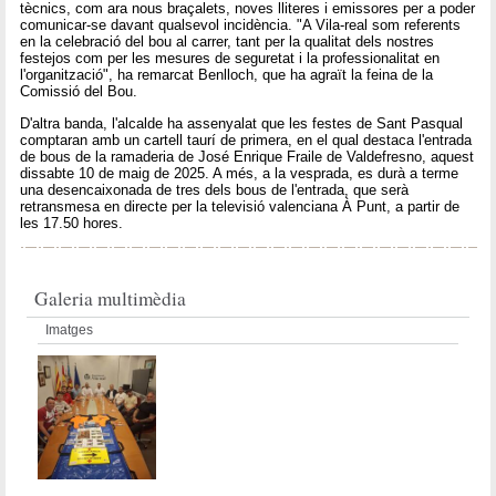
tècnics, com ara nous braçalets, noves lliteres i emissores per a poder
comunicar-se davant qualsevol incidència. "A Vila-real som referents
en la celebració del bou al carrer, tant per la qualitat dels nostres
festejos com per les mesures de seguretat i la professionalitat en
l'organització", ha remarcat Benlloch, que ha agraït la feina de la
Comissió del Bou.
D'altra banda, l'alcalde ha assenyalat que les festes de Sant Pasqual
comptaran amb un cartell taurí de primera, en el qual destaca l'entrada
de bous de la ramaderia de José Enrique Fraile de Valdefresno, aquest
dissabte 10 de maig de 2025. A més, a la vesprada, es durà a terme
una desencaixonada de tres dels bous de l'entrada, que serà
retransmesa en directe per la televisió valenciana À Punt, a partir de
les 17.50 hores.
Galeria multimèdia
Imatges