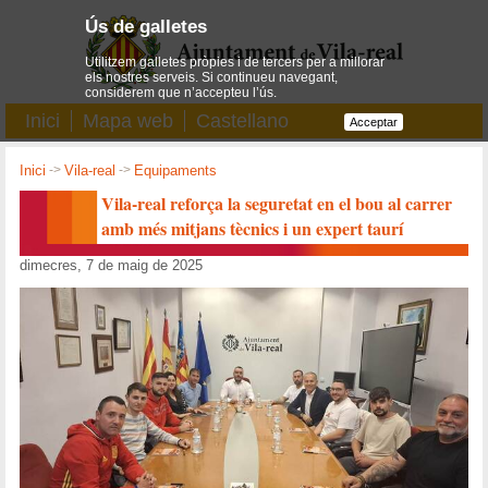
Ús de galletes
Utilitzem galletes pròpies i de tercers per a millorar
els nostres serveis. Si continueu navegant,
considerem que n’accepteu l’ús.
Inici
Mapa web
Castellano
Acceptar
Inici
->
Vila-real
->
Equipaments
Vila-real reforça la seguretat en el bou al carrer
amb més mitjans tècnics i un expert taurí
dimecres, 7 de maig de 2025