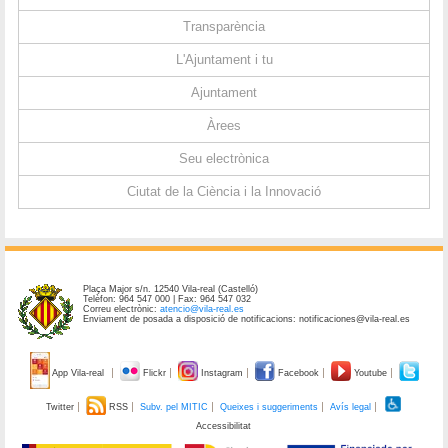
Transparència
L'Ajuntament i tu
Ajuntament
Àrees
Seu electrònica
Ciutat de la Ciència i la Innovació
Plaça Major s/n. 12540 Vila-real (Castelló)
Telèfon: 964 547 000 | Fax: 964 547 032
Correu electrònic:
atencio@vila-real.es
Enviament de posada a disposició de notificacions: notificaciones@vila-real.es
App Vila-real
Flickr
Instagram
Facebook
Youtube
Twitter
RSS
Subv. pel MITIC
Queixes i suggeriments
Avís legal
Accessibilitat