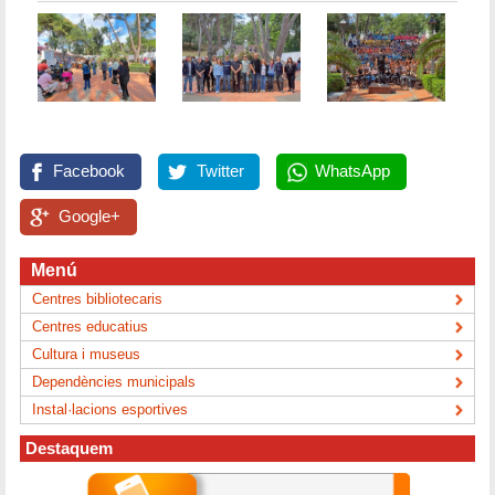
Facebook
Twitter
WhatsApp
Google+
Menú
Centres bibliotecaris
Centres educatius
Cultura i museus
Dependències municipals
Instal·lacions esportives
Destaquem