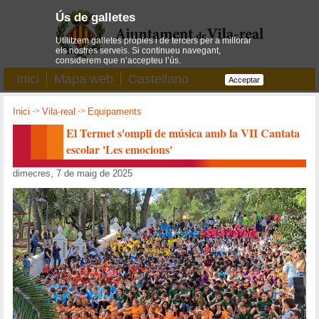
Ús de galletes
Utilitzem galletes pròpies i de tercers per a millorar
els nostres serveis. Si continueu navegant,
considerem que n’accepteu l’ús.
Inici
Mapa web
Castellano
Acceptar
Inici
->
Vila-real
->
Equipaments
El Termet s'ompli de música amb la VII Cantata
escolar 'Les emocions'
dimecres, 7 de maig de 2025