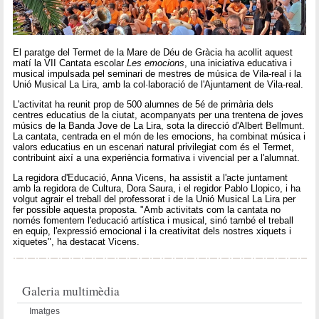
El paratge del Termet de la Mare de Déu de Gràcia ha acollit aquest
matí la VII Cantata escolar
Les emocions
, una iniciativa educativa i
musical impulsada pel seminari de mestres de música de Vila-real i la
Unió Musical La Lira, amb la col·laboració de l'Ajuntament de Vila-real.
L'activitat ha reunit prop de 500 alumnes de 5é de primària dels
centres educatius de la ciutat, acompanyats per una trentena de joves
músics de la Banda Jove de La Lira, sota la direcció d'Albert Bellmunt.
La cantata, centrada en el món de les emocions, ha combinat música i
valors educatius en un escenari natural privilegiat com és el Termet,
contribuint així a una experiència formativa i vivencial per a l'alumnat.
La regidora d'Educació, Anna Vicens, ha assistit a l'acte juntament
amb la regidora de Cultura, Dora Saura, i el regidor Pablo Llopico, i ha
volgut agrair el treball del professorat i de la Unió Musical La Lira per
fer possible aquesta proposta. "Amb activitats com la cantata no
només fomentem l'educació artística i musical, sinó també el treball
en equip, l'expressió emocional i la creativitat dels nostres xiquets i
xiquetes", ha destacat Vicens.
Galeria multimèdia
Imatges