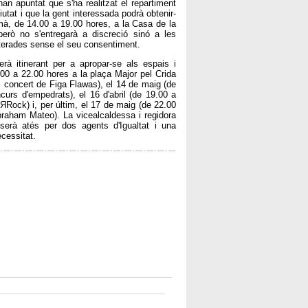
han apuntat que s'ha realitzat el repartiment
utat i que la gent interessada podrà obtenir-
mà, de 14.00 a 19.00 hores, a la Casa de la
però no s'entregarà a discreció sinó a les
lterades sense el seu consentiment.
erà itinerant per a apropar-se als espais i
.00 a 22.00 hores a la plaça Major pel Crida
el concert de Figa Flawas), el 14 de maig (de
urs d'empedrats), el 16 d'abril (de 19.00 a
Rock) i, per últim, el 17 de maig (de 22.00
raham Mateo). La vicealcaldessa i regidora
 serà atés per dos agents d'Igualtat i una
cessitat.