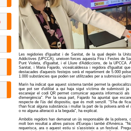
Les regidories d'Igualtat i de Sanitat, de la qual depén la Un
Addictives (UPCCA), uneixen forces aquesta Fira i Festes de San
Punt Violeta, d'Igualtat, i el Lliure d'Addiccions, de la UPCCA.
Sanitat, i Maria Fajardo, vicealcaldessa i regidora d'Igualtat q
destacades d'aquests festejos serà el repartiment de 5.000 pols
1.000 substàncies que poden ser utilitzades per a submissió quím
Marín ha indicat que aquest sistema també permet la geolocalitz
que pot ser d'utilitat a qui haja sigut víctima de submissió ja
escanejar el codi QR permet comunicar aquesta informació als 
d'emergència". Per la seua part, Fajardo ha apuntat que escan
respecte de l'ús del dispositiu, que és molt senzill. "S'ha de fic
t'han ficat alguna substància i mullar la part de la polsera amb el 
o no alguna alteració a la beguda", ha explicat.
Ambdós regidors han demanat un ús responsable de la polsera, qu
molt bon resultat a altres països d'Europa i també d'Amèrica. "N
requerisca, ara o aquest estiu si s'assisteix a un festival. Pr