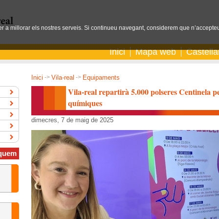
per a millorar els nostres serveis. Si continueu navegant, considerem que n’accepteu
Inici
Mapa web
Castell
Inici
->
Vila-real
->
Equipaments
Vila-real repartirà 5.000 polseres Centinela p
químiques
dimecres, 7 de maig de 2025
quem