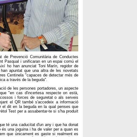
itat de Prevenció Comunitària de Conductes
t Pasqual i unificaran en un espai comú el
 Així ho han anunciat Toni Marín, regidor de
ue han apuntat que una altra de les novetats
eres Centinela "capaces de detectar més de
ica a través de la beguda".
ació de les persones portadores, un aspecte
 que "en cas d'incertesa respecte on està,
cossos i forces de seguretat o als serveis
ejant el QR també s'accedeix a informació
ar el dit en la beguda en la qual penses que
rètol Test per a assabentar-te si s'ha produït
e té una caducitat d'un any i que ha donat
o és una joguina i ha de valer per a quan es
eguem que únicament es gaste si realment es