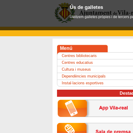
Ús de galletes
Utilitzem galletes pròpies i de tercers 
Menú
Centres bibliotecaris
Centres educatius
Cultura i museus
Dependències municipals
Instal·lacions esportives
Desta