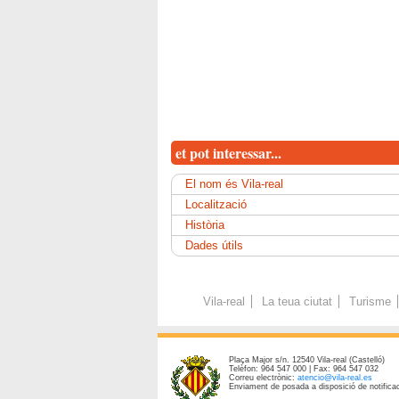
et pot interessar...
El nom és Vila-real
Localització
Història
Dades útils
Vila-real
La teua ciutat
Turisme
Plaça Major s/n. 12540 Vila-real (Castelló)
Telèfon: 964 547 000 | Fax: 964 547 032
Correu electrònic:
atencio@vila-real.es
Enviament de posada a disposició de notificac