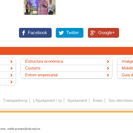
Facebook
Twitter
Google+
Estructura econòmica
Imatge
Costums
Mobili
Entorn empresarial
Guia d
Transparència
L'Ajuntament i tu
Ajuntament
Àrees
Seu electròni
ions: notificaciones@vila-real.es