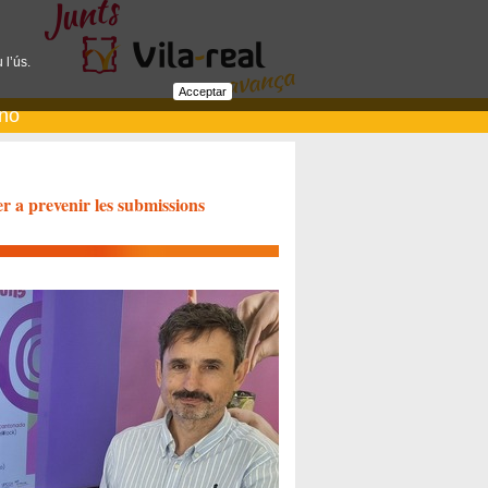
 l’ús.
Acceptar
ano
er a prevenir les submissions