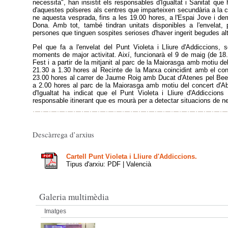
necessita", han insistit els responsables d'Igualtat i Sanitat que 
d'aquestes polseres als centres que imparteixen secundària a la ci
ne aquesta vesprada, fins a les 19.00 hores, a l'Espai Jove i de
Dona. Amb tot, també tindran unitats disponibles a l'envelat, 
persones que tinguen sospites serioses d'haver ingerit begudes a
Pel que fa a l'envelat del Punt Violeta i Lliure d'Addiccions, s
moments de major activitat. Així, funcionarà el 9 de maig (de 18
Fest i a partir de la mitjanit al parc de la Maiorasga amb motiu d
21.30 a 1.30 hores al Recinte de la Marxa coincidint amb el conc
23.00 hores al carrer de Jaume Roig amb Ducat d'Atenes pel BeeЯ
a 2.00 hores al parc de la Maiorasga amb motiu del concert d'Ab
d'Igualtat ha indicat que el Punt Violeta i Lliure d'Addiccions
responsable itinerant que es mourà per a detectar situacions de ne
Descàrrega d’arxius
Cartell Punt Violeta i Lliure d'Addiccions.
Tipus d'arxiu: PDF | Valencià
Galeria multimèdia
Imatges