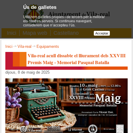
Ús de galletes
Utilitzem galletes pròpies i de tercers per a millorar
els nostres serveis. Si continueu navegant,
considerem que n’accepteu l’ús.
Inici
Mapa web
Castellano
Acceptar
Inici
->
Vila-real
->
Equipaments
Vila-real acull dissabte el lliurament dels XXVIII
Premis Maig - Memorial Pasqual Batalla
dijous, 8 de maig de 2025