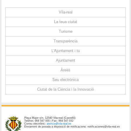
Vila-real
La teua ciutat
Turisme
Transparència
L'Ajuntament i tu
Ajuntament
Àrees
Seu electrònica
Ciutat de la Ciència i la Innovació
Plaça Major s/n. 12540 Vila-real (Castelló)
Telèfon: 964 547 000 | Fax: 964 547 032
Correu electrònic:
atencio@vila-real.es
Enviament de posada a disposició de notificacions: notificaciones@vila-real.es