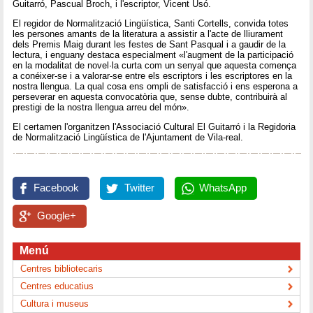
Guitarró, Pascual Broch, i l'escriptor, Vicent Usó.
El regidor de Normalització Lingüística, Santi Cortells, convida totes
les persones amants de la literatura a assistir a l'acte de lliurament
dels Premis Maig durant les festes de Sant Pasqual i a gaudir de la
lectura, i enguany destaca especialment «l'augment de la participació
en la modalitat de novel·la curta com un senyal que aquesta comença
a conéixer-se i a valorar-se entre els escriptors i les escriptores en la
nostra llengua. La qual cosa ens ompli de satisfacció i ens esperona a
perseverar en aquesta convocatòria que, sense dubte, contribuirà al
prestigi de la nostra llengua arreu del món».
El certamen l'organitzen l'Associació Cultural El Guitarró i la Regidoria
de Normalització Lingüística de l'Ajuntament de Vila-real.
Facebook
Twitter
WhatsApp
Google+
Menú
Centres bibliotecaris
Centres educatius
Cultura i museus