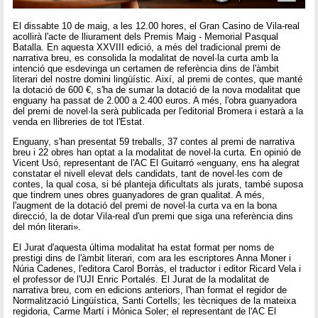
El dissabte 10 de maig, a les 12.00 hores, el Gran Casino de Vila-real
acollirà l'acte de lliurament dels Premis Maig - Memorial Pasqual
Batalla. En aquesta XXVIII edició, a més del tradicional premi de
narrativa breu, es consolida la modalitat de novel·la curta amb la
intenció que esdevinga un certamen de referència dins de l'àmbit
literari del nostre domini lingüístic. Així, al premi de contes, que manté
la dotació de 600 €, s'ha de sumar la dotació de la nova modalitat que
enguany ha passat de 2.000 a 2.400 euros. A més, l'obra guanyadora
del premi de novel·la serà publicada per l'editorial Bromera i estarà a la
venda en llibreries de tot l'Estat.
Enguany, s'han presentat 59 treballs, 37 contes al premi de narrativa
breu i 22 obres han optat a la modalitat de novel·la curta. En opinió de
Vicent Usó, representant de l'AC El Guitarró «enguany, ens ha alegrat
constatar el nivell elevat dels candidats, tant de novel·les com de
contes, la qual cosa, si bé planteja dificultats als jurats, també suposa
que tindrem unes obres guanyadores de gran qualitat. A més,
l'augment de la dotació del premi de novel·la curta va en la bona
direcció, la de dotar Vila-real d'un premi que siga una referència dins
del món literari».
El Jurat d'aquesta última modalitat ha estat format per noms de
prestigi dins de l'àmbit literari, com ara les escriptores Anna Moner i
Núria Cadenes, l'editora Carol Borràs, el traductor i editor Ricard Vela i
el professor de l'UJI Enric Portalés. El Jurat de la modalitat de
narrativa breu, com en edicions anteriors, l'han format el regidor de
Normalització Lingüística, Santi Cortells; les tècniques de la mateixa
regidoria, Carme Martí i Mònica Soler; el representant de l'AC El