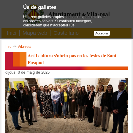
Ús de galletes
Utilitzem galletes pròpies i de tercers per a millorar
els nostres serveis. Si continueu navegant,
considerem que n’accepteu l’ús.
Inici
Mapa web
Castellano
Acceptar
Inici
->
Vila-real
Art i cultura s'obrin pas en les festes de Sant
Pasqual
dijous, 8 de maig de 2025