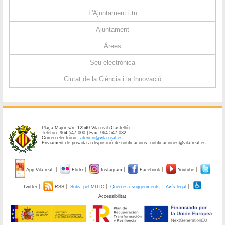
L'Ajuntament i tu
Ajuntament
Àrees
Seu electrònica
Ciutat de la Ciència i la Innovació
Plaça Major s/n. 12540 Vila-real (Castelló)
Telèfon: 964 547 000 | Fax: 964 547 032
Correu electrònic:
atencio@vila-real.es
Enviament de posada a disposició de notificacions: notificaciones@vila-real.es
App Vila-real
Flickr
Instagram
Facebook
Youtube
Twitter
RSS
Subv. pel MITIC
Queixes i suggeriments
Avís legal
Accessibilitat