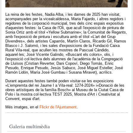
La reina de les festes, Nadia Alba, i les dames de 2025 han visitat,
acompanyades per la vicealcaldessa, Maria Fajardo, i altres regidors i
regidores de la corporació municipal, tres dels cinc espais expositius
d'aquestes festes: la Casa de l'Oli, que acull l'exposició de pintura de
Sonia Ortiz amb el títol «Yellow Submarine»; la Comunitat de Regants,
amb l'exposició de pintura i escultura amb el títol «L'art del Grup
Divendres», dels artistes Caparrós, Martín Claros, Ricardo Gil, Ramos
Blasco i J. Salomó, i les sales d'exposicions de la Fundació Caixa
Rural Vila-real, que acullen les mostres de Pascual Cándido,
aquarel·les; José Vicente Galindo, «Buscant els colors», olis, i
l'exposició col·lectiva dels alumnes de l'acadèmia de la Congregació
de Lluïsos (Cristian Reverter, Dani Copoví, Diego Tomás, Enric
Pesudo, Enrique Pesudo, Jesús Sabuco, José Miguel Esteller, José
Ramón Lidón, María José Gumbau i Susana Miravet), acrílics.
Durant aquestes festes també poden visitar-se les exposicions
«L'empremta del rei Jaume I a Vila-real: 1274-2024» i«Donació de les
obres artístiques de la família Bosch» al Museu de la Ciutat Casa de
Polo i la mostra col·lectiva TEST 2025, Mostra d'Art i Creativitat al
Convent, espai d'art.
Més imatges, en el
Flickr de l'Ajuntament
.
Galeria multimèdia