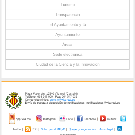
Turismo
Transparencia
El Ayuntamiento y tú
Ayuntamiento
Áreas
Sede electrónica
Ciudad de la Ciencia y la Innovación
Plaça Major s/n. 12540 Vila-real (Castelló)
Teléfono: 964 547 000 | Fax: 964 547 032
Correo electrónico:
atencio@vila-real.es
Envío de puesta a disposición de notificaciones: notificaciones@vila-real.es
App Vila-real
Instagram
Flickr
Facebook
Youtube
Twitter
RSS
Subv. por el MITyC
Quejas y sugerencias
Aviso legal
Accesibilidad