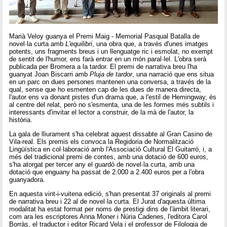
Marià Veloy guanya el Premi Maig - Memorial Pasqual Batalla de
novel·la curta amb
L'equilibri
, una obra que, a través d'unes imatges
potents, uns fragments breus i un llenguatge ric i esmolat, no exempt
de sentit de l'humor, ens farà entrar en un món paral·lel. L'obra serà
publicada per Bromera a la tardor. El premi de narrativa breu l'ha
guanyat Joan Biscarri amb
Pluja de tardor
, una narració que ens situa
en un parc on dues persones mantenen una conversa, a través de la
qual, sense que ho esmenten cap de les dues de manera directa,
l'autor ens va donant pistes d'un drama que, a l'estil de Hemingway, és
al centre del relat, però no s'esmenta, una de les formes més subtils i
interessants d'invitar el lector a construir, de la mà de l'autor, la
història.
La gala de lliurament s'ha celebrat aquest dissabte al Gran Casino de
Vila-real. Els premis els convoca la Regidoria de Normalització
Lingüística en col·laboració amb l'Associació Cultural El Guitarró, i, a
més del tradicional premi de contes, amb una dotació de 600 euros,
s'ha atorgat per tercer any el guardó de novel·la curta, amb una
dotació que enguany ha passat de 2.000 a 2.400 euros per a l'obra
guanyadora.
En aquesta vint-i-vuitena edició, s'han presentat 37 originals al premi
de narrativa breu i 22 al de novel·la curta. El Jurat d'aquesta última
modalitat ha estat format per noms de prestigi dins de l'àmbit literari,
com ara les escriptores Anna Moner i Núria Cadenes, l'editora Carol
Borràs, el traductor i editor Ricard Vela i el professor de Filologia de