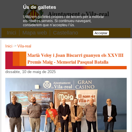
Ús de galletes
Utilitzem galletes pròpies i de tercers per a millorar
els nostres serveis. Si continueu navegant,
considerem que n’accepteu l’ús.
Inici
Mapa web
Castellano
Acceptar
Inici
->
Vila-real
Marià Veloy i Joan Biscarri guanyen els XXVIII
Premis Maig - Memorial Pasqual Batalla
dissabte, 10 de maig de 2025