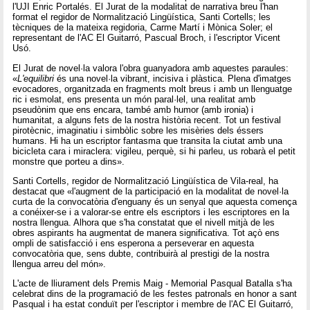
l'UJI Enric Portalés. El Jurat de la modalitat de narrativa breu l'han
format el regidor de Normalització Lingüística, Santi Cortells; les
tècniques de la mateixa regidoria, Carme Martí i Mònica Soler; el
representant de l'AC El Guitarró, Pascual Broch, i l'escriptor Vicent
Usó.
El Jurat de novel·la valora l'obra guanyadora amb aquestes paraules:
«
L'equilibri
és una novel·la vibrant, incisiva i plàstica. Plena d'imatges
evocadores, organitzada en fragments molt breus i amb un llenguatge
ric i esmolat, ens presenta un món paral·lel, una realitat amb
pseudònim que ens encara, també amb humor (amb ironia) i
humanitat, a alguns fets de la nostra història recent. Tot un festival
pirotècnic, imaginatiu i simbòlic sobre les misèries dels éssers
humans. Hi ha un escriptor fantasma que transita la ciutat amb una
bicicleta cara i miraclera: vigileu, perquè, si hi parleu, us robarà el petit
monstre que porteu a dins».
Santi Cortells, regidor de Normalització Lingüística de Vila-real, ha
destacat que «l'augment de la participació en la modalitat de novel·la
curta de la convocatòria d'enguany és un senyal que aquesta comença
a conéixer-se i a valorar-se entre els escriptors i les escriptores en la
nostra llengua. Alhora que s'ha constatat que el nivell mitjà de les
obres aspirants ha augmentat de manera significativa. Tot açò ens
ompli de satisfacció i ens esperona a perseverar en aquesta
convocatòria que, sens dubte, contribuirà al prestigi de la nostra
llengua arreu del món».
L'acte de lliurament dels Premis Maig - Memorial Pasqual Batalla s'ha
celebrat dins de la programació de les festes patronals en honor a sant
Pasqual i ha estat conduït per l'escriptor i membre de l'AC El Guitarró,