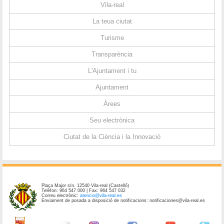
Vila-real
La teua ciutat
Turisme
Transparència
L'Ajuntament i tu
Ajuntament
Àrees
Seu electrònica
Ciutat de la Ciència i la Innovació
Plaça Major s/n. 12540 Vila-real (Castelló)
Telèfon: 964 547 000 | Fax: 964 547 032
Correu electrònic:
atencio@vila-real.es
Enviament de posada a disposició de notificacions: notificaciones@vila-real.es