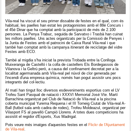
Vila-real ha viscut el seu primer dissabte de festes en el qual, com és
habitual, les paelles han estat les protagonistes amb el 88é Concurs i
el 45é Dinar que ha comptat amb la participació de més de 2.100
persones. La Penya Trabuc, seguida de Sarvatxo i Trasbà han cuinat
les millors paelles. Uns actes organitzats per la Comissió de Penyes i
la Junta de Festes amb el patrocini de Caixa Rural Vila-real i que
també han comptat amb la campanya itinerant de reciclatge del vidre
Festes amb ECO.
També al migdia s'ha iniciat la prevista Trobada entre la Conlloga
Muixeranga de Castelló i la colla de castellers Els Bordegassos de
Vilanova i la Geltrú però, a causa del confinament decretat per a la
localitat agermanada amb Vila-real pel núvol de clor generada per
l'incendi d'una empresa química, només han pogut assistir uns pocs
integrants del col·lectiu.
Al matí han tingut lloc diversos esdeveniments esportius com el LV
Trofeu Sant Pasqual de natació i XXXVI Memorial José Vte. Martí
Barrachina organitzat pel Club de Natació de Vila-real a la piscina
coberta municipal Yurema Requena i el III Torneig Ciutat de Vila-real A-
Ball (futbol sala amb cadira de rodes), Trofeu Moldeazul, organitzat per
Vilasport FS al pavelló Campió Llorens. A totes dues competicions ha
assistit el regidor d'Esports, Xus Madrigal.
Pots veure més imatges d'aquestes festes en el
Flickr de l'Ajuntament
de Vila-real
.