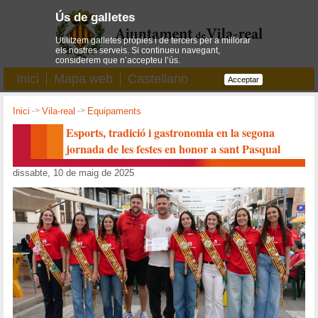
Ús de galletes
Utilitzem galletes pròpies i de tercers per a millorar
els nostres serveis. Si continueu navegant,
considerem que n’accepteu l’ús.
Inici
Mapa web
Castellano
Acceptar
Inici
->
Vila-real
->
Equipaments
Esports, tradició i gastronomia en la segona
jornada de les festes en honor a sant Pasqual
dissabte, 10 de maig de 2025