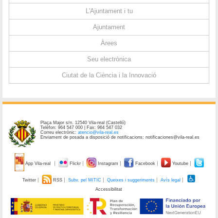
L'Ajuntament i tu
Ajuntament
Àrees
Seu electrònica
Ciutat de la Ciència i la Innovació
Plaça Major s/n. 12540 Vila-real (Castelló)
Telèfon: 964 547 000 | Fax: 964 547 032
Correu electrònic:
atencio@vila-real.es
Enviament de posada a disposició de notificacions: notificaciones@vila-real.es
App Vila-real
Flickr
Instagram
Facebook
Youtube
Twitter
RSS
Subv. pel MITIC
Queixes i suggeriments
Avís legal
Accessibilitat