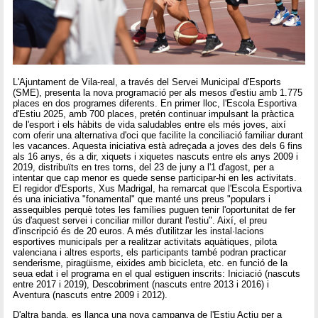
L'Ajuntament de Vila-real, a través del Servei Municipal d'Esports
(SME), presenta la nova programació per als mesos d'estiu amb 1.775
places en dos programes diferents. En primer lloc, l'Escola Esportiva
d'Estiu 2025, amb 700 places, pretén continuar impulsant la pràctica
de l'esport i els hàbits de vida saludables entre els més joves, així
com oferir una alternativa d'oci que facilite la conciliació familiar durant
les vacances. Aquesta iniciativa està adreçada a joves des dels 6 fins
als 16 anys, és a dir, xiquets i xiquetes nascuts entre els anys 2009 i
2019, distribuïts en tres torns, del 23 de juny a l'1 d'agost, per a
intentar que cap menor es quede sense participar-hi en les activitats.
El regidor d'Esports, Xus Madrigal, ha remarcat que l'Escola Esportiva
és una iniciativa "fonamental" que manté uns preus "populars i
assequibles perquè totes les famílies puguen tenir l'oportunitat de fer
ús d'aquest servei i conciliar millor durant l'estiu". Així, el preu
d'inscripció és de 20 euros. A més d'utilitzar les instal·lacions
esportives municipals per a realitzar activitats aquàtiques, pilota
valenciana i altres esports, els participants també podran practicar
senderisme, piragüisme, eixides amb bicicleta, etc. en funció de la
seua edat i el programa en el qual estiguen inscrits: Iniciació (nascuts
entre 2017 i 2019), Descobriment (nascuts entre 2013 i 2016) i
Aventura (nascuts entre 2009 i 2012).
D'altra banda, es llança una nova campanya de l'Estiu Actiu per a