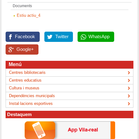
Documents
Estiu actiu_4
Facebook
Twitter
WhatsApp
Google+
Menú
Centres bibliotecaris
Centres educatius
Cultura i museus
Dependències municipals
Instal·lacions esportives
Destaquem