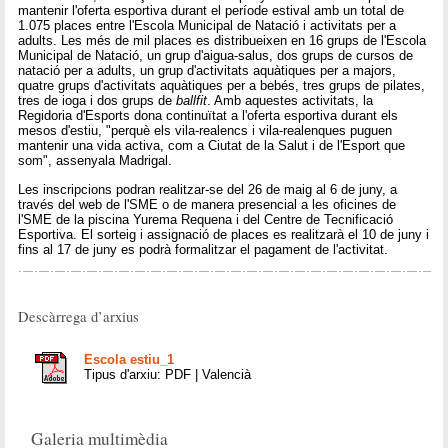
mantenir l'oferta esportiva durant el període estival amb un total de
1.075 places entre l'Escola Municipal de Natació i activitats per a
adults. Les més de mil places es distribueixen en 16 grups de l'Escola
Municipal de Natació, un grup d'aigua-salus, dos grups de cursos de
natació per a adults, un grup d'activitats aquàtiques per a majors,
quatre grups d'activitats aquàtiques per a bebés, tres grups de pilates,
tres de ioga i dos grups de
ballfit
. Amb aquestes activitats, la
Regidoria d'Esports dona continuïtat a l'oferta esportiva durant els
mesos d'estiu, "perquè els vila-realencs i vila-realenques puguen
mantenir una vida activa, com a Ciutat de la Salut i de l'Esport que
som", assenyala Madrigal.
Les inscripcions podran realitzar-se del 26 de maig al 6 de juny, a
través del web de l'SME o de manera presencial a les oficines de
l'SME de la piscina Yurema Requena i del Centre de Tecnificació
Esportiva. El sorteig i assignació de places es realitzarà el 10 de juny i
fins al 17 de juny es podrà formalitzar el pagament de l'activitat.
Descàrrega d’arxius
Escola estiu_1
Tipus d'arxiu: PDF | Valencià
Galeria multimèdia