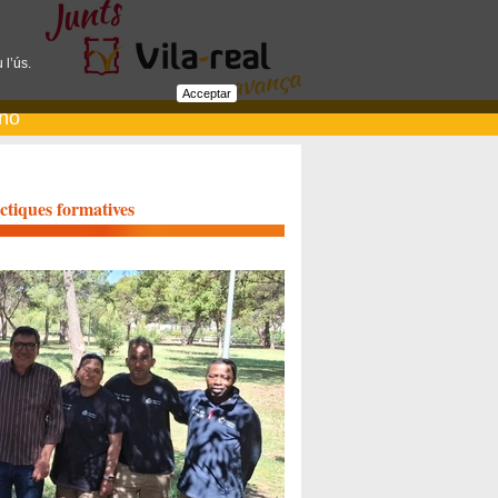
 l’ús.
Acceptar
ano
àctiques formatives