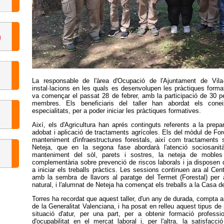
La responsable de l'àrea d'Ocupació de l'Ajuntament de Vila-r
instal·lacions en les quals es desenvolupen les pràctiques forma
va començar el passat 28 de febrer, amb la participació de 30 pe
membres. Els beneficiaris del taller han abordat els cone
especialitats, per a poder iniciar les pràctiques formatives.
Així, els d'Agricultura han aprés continguts referents a la prepar
adobat i aplicació de tractaments agrícoles. Els del mòdul de Fores
manteniment d'infraestructures forestals, així com tractaments si
Neteja, que en la segona fase abordarà l'atenció sociosanità
manteniment del sòl, parets i sostres, la neteja de mobles
complementària sobre prevenció de riscos laborals i ja disposen d
a iniciar els treballs pràctics. Les sessions continuen ara al Cen
amb la sembra de llavors al paratge del Termet (Forestal) per 
natural, i l'alumnat de Neteja ha començat els treballs a la Casa 
Torres ha recordat que aquest taller, d'un any de durada, compt
de la Generalitat Valenciana, i ha posat en relleu aquest tipus 
situació d'atur, per una part, per a obtenir formació professio
d'ocupabilitat en el mercat laboral i, per l'altra, la satisfacc