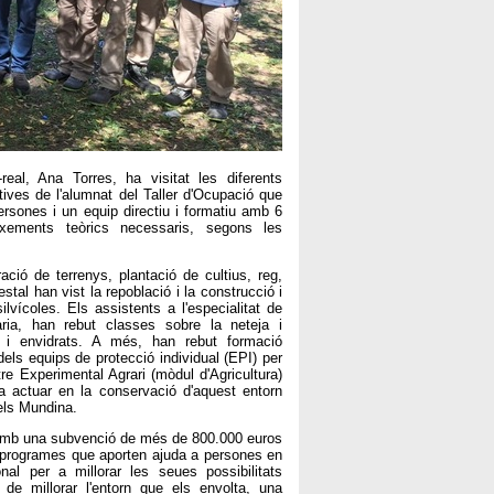
eal, Ana Torres, ha visitat les diferents
tives de l'alumnat del Taller d'Ocupació que
rsones i un equip directiu i formatiu amb 6
ixements teòrics necessaris, segons les
ació de terrenys, plantació de cultius, reg,
tal han vist la repoblació i la construcció i
lvícoles. Els assistents a l'especialitat de
ria, han rebut classes sobre la neteja i
 i envidrats. A més, han rebut formació
els equips de protecció individual (EPI) per
tre Experimental Agrari (mòdul d'Agricultura)
a actuar en la conservació d'aquest entorn
dels Mundina.
a amb una subvenció de més de 800.000 euros
de programes que aporten ajuda a persones en
nal per a millorar les seues possibilitats
ió de millorar l'entorn que els envolta, una