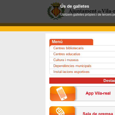
Ús de galletes
Utilitzem galletes pròpies i de tercers 
Menú
Centres bibliotecaris
Centres educatius
Cultura i museus
Dependències municipals
Instal·lacions esportives
Desta