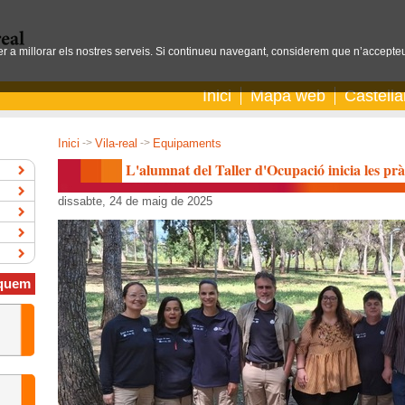
per a millorar els nostres serveis. Si continueu navegant, considerem que n’accepteu
Inici
Mapa web
Castell
Inici
->
Vila-real
->
Equipaments
L'alumnat del Taller d'Ocupació inicia les pr
dissabte, 24 de maig de 2025
quem