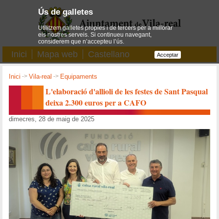
Ús de galletes
Utilitzem galletes pròpies i de tercers per a millorar
els nostres serveis. Si continueu navegant,
considerem que n’accepteu l’ús.
Inici
Mapa web
Castellano
Acceptar
Inici
->
Vila-real
->
Equipaments
L'elaboració d'allioli de les festes de Sant Pasqual
deixa 2.300 euros per a CAFO
dimecres, 28 de maig de 2025