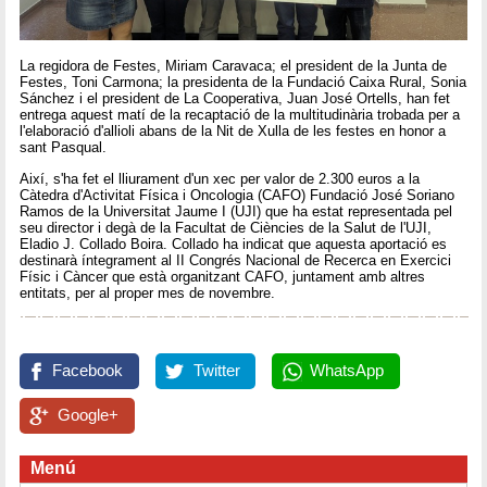
La regidora de Festes, Miriam Caravaca; el president de la Junta de
Festes, Toni Carmona; la presidenta de la Fundació Caixa Rural, Sonia
Sánchez i el president de La Cooperativa, Juan José Ortells, han fet
entrega aquest matí de la recaptació de la multitudinària trobada per a
l'elaboració d'allioli abans de la Nit de Xulla de les festes en honor a
sant Pasqual.
Així, s'ha fet el lliurament d'un xec per valor de 2.300 euros a la
Càtedra d'Activitat Física i Oncologia (CAFO) Fundació José Soriano
Ramos de la Universitat Jaume I (UJI) que ha estat representada pel
seu director i degà de la Facultat de Ciències de la Salut de l'UJI,
Eladio J. Collado Boira. Collado ha indicat que aquesta aportació es
destinarà íntegrament al II Congrés Nacional de Recerca en Exercici
Físic i Càncer que està organitzant CAFO, juntament amb altres
entitats, per al proper mes de novembre.
Facebook
Twitter
WhatsApp
Google+
Menú