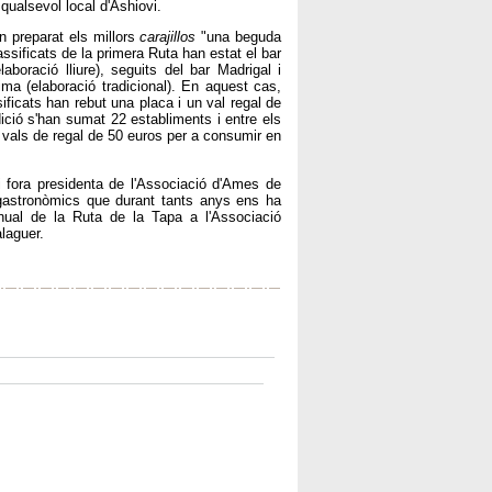
qualsevol local d'Ashiovi.
n preparat els millors
carajillos
"una beguda
assificats de la primera Ruta han estat el bar
aboració lliure), seguits del bar Madrigal i
a (elaboració tradicional). En aquest cas,
ificats han rebut una placa i un val regal de
ició s'han sumat 22 establiments i entre els
e vals de regal de 50 euros per a consumir en
 fora presidenta de l'Associació d'Ames de
 gastronòmics que durant tants anys ens ha
anual de la Ruta de la Tapa a l'Associació
laguer.