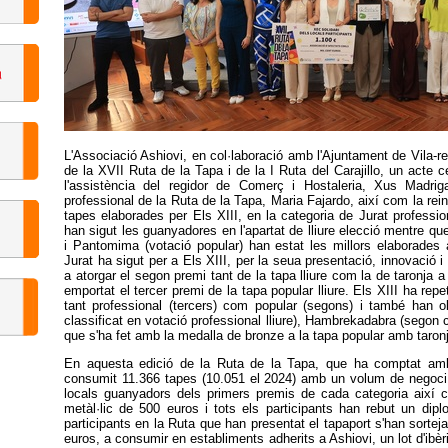
L'Associació Ashiovi, en col·laboració amb l'Ajuntament de Vila-r
de la XVII Ruta de la Tapa i de la I Ruta del Carajillo, un acte
l'assistència del regidor de Comerç i Hostaleria, Xus Madriga
professional de la Ruta de la Tapa, Maria Fajardo, així com la rein
tapes elaborades per Els XIII, en la categoria de Jurat profession
han sigut les guanyadores en l'apartat de lliure elecció mentre qu
i Pantomima (votació popular) han estat les millors elaborades 
Jurat ha sigut per a Els XIII, per la seua presentació, innovació i c
a atorgar el segon premi tant de la tapa lliure com la de taronja
emportat el tercer premi de la tapa popular lliure. Els XIII ha rep
tant professional (tercers) com popular (segons) i també han o
classificat en votació professional lliure), Hambrekadabra (segon cl
que s'ha fet amb la medalla de bronze a la tapa popular amb taron
En aquesta edició de la Ruta de la Tapa, que ha comptat amb 
consumit 11.366 tapes (10.051 el 2024) amb un volum de negoci 
locals guanyadors dels primers premis de cada categoria així 
metàl·lic de 500 euros i tots els participants han rebut un dipl
participants en la Ruta que han presentat el tapaport s'han sortej
euros, a consumir en establiments adherits a Ashiovi, un lot d'ibèr