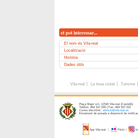
et pot interessar...
El nom és Vila-real
Localització
Història
Dades útils
Vila-real
La teua ciutat
Turisme
Plaça Major s/n. 12540 Vila-real (Castelló)
Telèfon: 964 547 000 | Fax: 964 547 032
Correu electrònic:
atencio@vila-real.es
Enviament de posada a disposició de notificac
App Vila-real
Flickr
In