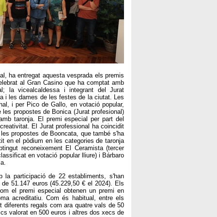
eal, ha entregat aquesta vesprada els premis
 celebrat al Gran Casino que ha comptat amb
l; la vicealcaldessa i integrant del Jurat
a i les dames de les festes de la ciutat. Les
al, i per Pico de Gallo, en votació popular,
e les propostes de Bonica (Jurat profesional)
amb taronja. El premi especial per part del
reativitat. El Jurat professional ha coincidit
 a les propostes de Booncata, que també s'ha
etit en el pòdium en les categories de taronja
btingut reconeixement El Ceramista (tercer
assificat en votació popular lliure) i Bárbaro
ja.
la participació de 22 establiments, s'han
de 51.147 euros (45.229,50 € el 2024). Els
com el premi especial obtenen un premi en
oma acreditatiu. Com és habitual, entre els
at diferents regals com ara quatre vals de 50
ics valorat en 500 euros i altres dos xecs de