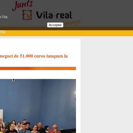
 l’ús.
Acceptar
ano
negoci de 51.000 euros tanquen la