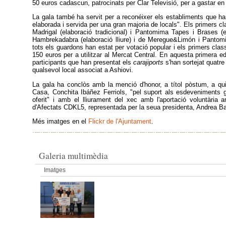
50 euros cadascun, patrocinats per Clar Televisió, per a gastar en 
La gala també ha servit per a reconéixer els establiments que ha
elaborada i servida per una gran majoria de locals". Els primers cl
Madrigal (elaboració tradicional) i Pantomima Tapes i Brases (el
Hambrekadabra (elaboració lliure) i de Meregue&Limón i Pantomim
tots els guardons han estat per votació popular i els primers class
150 euros per a utilitzar al Mercat Central. En aquesta primera ed
participants que han presentat els
carajiports
s'han sortejat quatr
qualsevol local associat a Ashiovi.
La gala ha conclòs amb la menció d'honor, a títol pòstum, a qui
Casa, Conchita Ibáñez Ferriols, "pel suport als esdeveniments
oferit" i amb el lliurament del xec amb l'aportació voluntària 
d'Afectats CDKL5, representada per la seua presidenta, Andrea Ba
Més imatges en el
Flickr de l'Ajuntament
.
Galeria multimèdia
Imatges