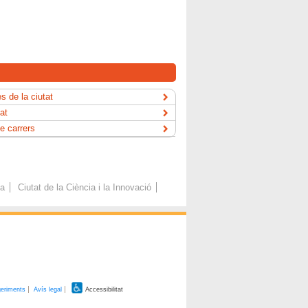
s de la ciutat
tat
e carrers
ca
Ciutat de la Ciència i la Innovació
geriments
Avís legal
Accessibilitat