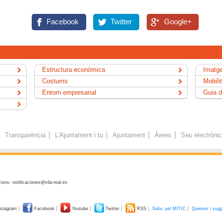
Facebook
Twitter
Google+
Estructura econòmica
Imatge
Costums
Mobili
Entorn empresarial
Guia d
Transparència
L'Ajuntament i tu
Ajuntament
Àrees
Seu electròni
ions: notificaciones@vila-real.es
stagram
Facebook
Youtube
Twitter
RSS
Subv. pel MITIC
Queixes i sug