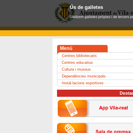
Ús de galletes
Utilitzem galletes pròpies i de tercers 
Menú
Centres bibliotecaris
Centres educatius
Cultura i museus
Dependències municipals
Instal·lacions esportives
Desta