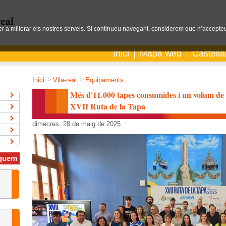
per a millorar els nostres serveis. Si continueu navegant, considerem que n’accepteu
Inici
Mapa web
Castell
Inici
->
Vila-real
->
Equipaments
Més d'11.000 tapes consumides i un volum de 
XVII Ruta de la Tapa
dimecres, 28 de maig de 2025
quem