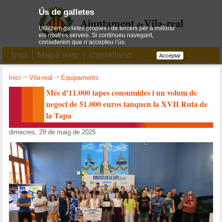
Ús de galletes
Utilitzem galletes pròpies i de tercers per a millorar
els nostres serveis. Si continueu navegant,
considerem que n’accepteu l’ús.
Inici
Mapa web
Castellano
Acceptar
Inici
->
Vila-real
->
Equipaments
Més d'11.000 tapes consumides i un volum de
negoci de 51.000 euros tanquen la XVII Ruta de
la Tapa
dimecres, 28 de maig de 2025