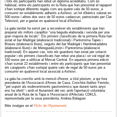
i tots els participants han rebut un diploma acreditatiu. Com és
habitual, entre els participants en la Ruta que han presentat el tapaport
s'han sortejat diferents regals com ara quatre vals de 50 euros, a
consumir en establiments adherits a Ashiovi, un lot d'ibèrics valorat en
500 euros i altres dos xecs de 50 euros cadascun, patrocinats per Clar
Televisió, per a gastar en qualsevol local d'Ashiovi.
La gala també ha servit per a reconéixer els establiments que han
preparat els millors
carajillos
"una beguda elaborada i servida per una
gran majoria de locals". Els primers classificats de la primera Ruta han
estat el bar Madrigal (elaboració tradicional) i Pantomima Tapes i
Brases (elaboració lliure), seguits del bar Madrigal i Hambrekadabra
(elaboració lliure) i de Meregue&Limón i Pantomima (elaboració
tradicional). En aquest cas, tots els guardons han estat per votació
popular i els primers classificats han rebut una placa i un val regal de
150 euros per a utilitzar al Mercat Central. En aquesta primera edició
s'han sumat 22 establiments i entre els participants que han presentat
els
carajiports
s'han sortejat quatre vals de regal de 50 euros per a
consumir en qualsevol local associat a Ashiovi.
La gala ha conclòs amb la menció d'honor, a títol pòstum, a qui fora
presidenta de l'Associació d'Ames de Casa, Conchita Ibáñez Ferriols,
"pel suport als esdeveniments gastronòmics que durant tants anys
ens ha oferit" i amb el lliurament del xec amb l'aportació voluntària
anual de la Ruta de la Tapa a l'Associació d'Afectats CDKL5,
representada per la seua presidenta, Andrea Balaguer.
Més imatges en el
Flickr de l'Ajuntament
.