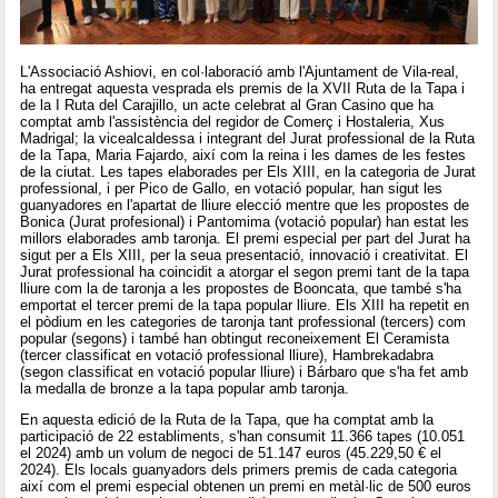
L'Associació Ashiovi, en col·laboració amb l'Ajuntament de Vila-real,
ha entregat aquesta vesprada els premis de la XVII Ruta de la Tapa i
de la I Ruta del Carajillo, un acte celebrat al Gran Casino que ha
comptat amb l'assistència del regidor de Comerç i Hostaleria, Xus
Madrigal; la vicealcaldessa i integrant del Jurat professional de la Ruta
de la Tapa, Maria Fajardo, així com la reina i les dames de les festes
de la ciutat. Les tapes elaborades per Els XIII, en la categoria de Jurat
professional, i per Pico de Gallo, en votació popular, han sigut les
guanyadores en l'apartat de lliure elecció mentre que les propostes de
Bonica (Jurat profesional) i Pantomima (votació popular) han estat les
millors elaborades amb taronja. El premi especial per part del Jurat ha
sigut per a Els XIII, per la seua presentació, innovació i creativitat. El
Jurat professional ha coincidit a atorgar el segon premi tant de la tapa
lliure com la de taronja a les propostes de Booncata, que també s'ha
emportat el tercer premi de la tapa popular lliure. Els XIII ha repetit en
el pòdium en les categories de taronja tant professional (tercers) com
popular (segons) i també han obtingut reconeixement El Ceramista
(tercer classificat en votació professional lliure), Hambrekadabra
(segon classificat en votació popular lliure) i Bárbaro que s'ha fet amb
la medalla de bronze a la tapa popular amb taronja.
En aquesta edició de la Ruta de la Tapa, que ha comptat amb la
participació de 22 establiments, s'han consumit 11.366 tapes (10.051
el 2024) amb un volum de negoci de 51.147 euros (45.229,50 € el
2024). Els locals guanyadors dels primers premis de cada categoria
així com el premi especial obtenen un premi en metàl·lic de 500 euros