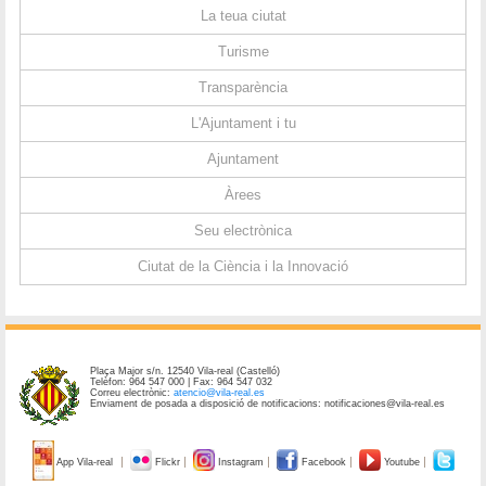
La teua ciutat
Turisme
Transparència
L'Ajuntament i tu
Ajuntament
Àrees
Seu electrònica
Ciutat de la Ciència i la Innovació
Plaça Major s/n. 12540 Vila-real (Castelló)
Telèfon: 964 547 000 | Fax: 964 547 032
Correu electrònic:
atencio@vila-real.es
Enviament de posada a disposició de notificacions: notificaciones@vila-real.es
App Vila-real
Flickr
Instagram
Facebook
Youtube