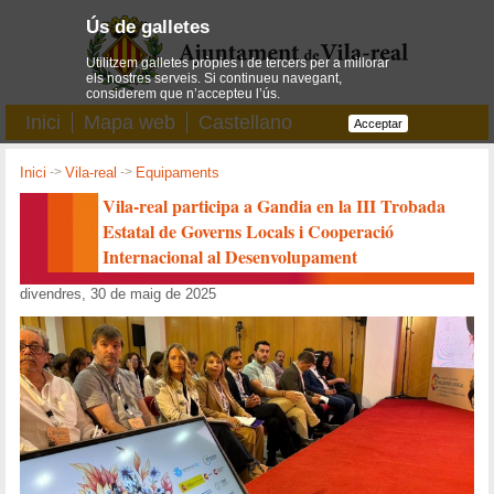
Ús de galletes
Utilitzem galletes pròpies i de tercers per a millorar
els nostres serveis. Si continueu navegant,
considerem que n’accepteu l’ús.
Inici
Mapa web
Castellano
Acceptar
Inici
->
Vila-real
->
Equipaments
Vila-real participa a Gandia en la III Trobada
Estatal de Governs Locals i Cooperació
Internacional al Desenvolupament
divendres, 30 de maig de 2025