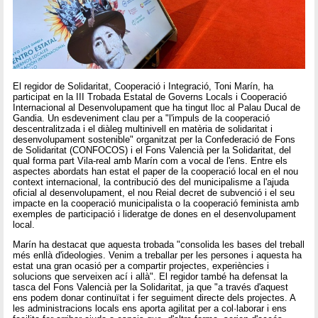
El regidor de Solidaritat, Cooperació i Integració, Toni Marín, ha
participat en la III Trobada Estatal de Governs Locals i Cooperació
Internacional al Desenvolupament que ha tingut lloc al Palau Ducal de
Gandia. Un esdeveniment clau per a "l'impuls de la cooperació
descentralitzada i el diàleg multinivell en matèria de solidaritat i
desenvolupament sostenible" organitzat per la Confederació de Fons
de Solidaritat (CONFOCOS) i el Fons Valencià per la Solidaritat, del
qual forma part Vila-real amb Marín com a vocal de l'ens. Entre els
aspectes abordats han estat el paper de la cooperació local en el nou
context internacional, la contribució des del municipalisme a l'ajuda
oficial al desenvolupament, el nou Reial decret de subvenció i el seu
impacte en la cooperació municipalista o la cooperació feminista amb
exemples de participació i lideratge de dones en el desenvolupament
local.
Marín ha destacat que aquesta trobada "consolida les bases del treball
més enllà d'ideologies. Venim a treballar per les persones i aquesta ha
estat una gran ocasió per a compartir projectes, experiències i
solucions que serveixen ací i allà". El regidor també ha defensat la
tasca del Fons Valencià per la Solidaritat, ja que "a través d'aquest
ens podem donar continuïtat i fer seguiment directe dels projectes. A
les administracions locals ens aporta agilitat per a col·laborar i ens