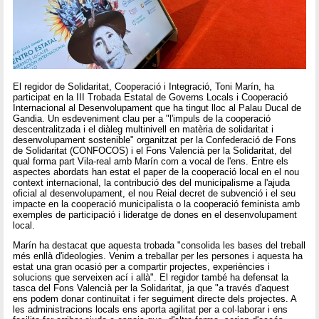
El regidor de Solidaritat, Cooperació i Integració, Toni Marín, ha
participat en la III Trobada Estatal de Governs Locals i Cooperació
Internacional al Desenvolupament que ha tingut lloc al Palau Ducal de
Gandia. Un esdeveniment clau per a "l'impuls de la cooperació
descentralitzada i el diàleg multinivell en matèria de solidaritat i
desenvolupament sostenible" organitzat per la Confederació de Fons
de Solidaritat (CONFOCOS) i el Fons Valencià per la Solidaritat, del
qual forma part Vila-real amb Marín com a vocal de l'ens. Entre els
aspectes abordats han estat el paper de la cooperació local en el nou
context internacional, la contribució des del municipalisme a l'ajuda
oficial al desenvolupament, el nou Reial decret de subvenció i el seu
impacte en la cooperació municipalista o la cooperació feminista amb
exemples de participació i lideratge de dones en el desenvolupament
local.
Marín ha destacat que aquesta trobada "consolida les bases del treball
més enllà d'ideologies. Venim a treballar per les persones i aquesta ha
estat una gran ocasió per a compartir projectes, experiències i
solucions que serveixen ací i allà". El regidor també ha defensat la
tasca del Fons Valencià per la Solidaritat, ja que "a través d'aquest
ens podem donar continuïtat i fer seguiment directe dels projectes. A
les administracions locals ens aporta agilitat per a col·laborar i ens