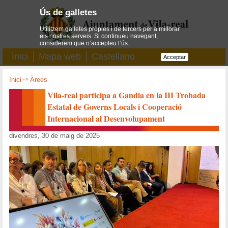
Ús de galletes
Utilitzem galletes pròpies i de tercers per a millorar
els nostres serveis. Si continueu navegant,
considerem que n’accepteu l’ús.
Inici
Mapa web
Castellano
Acceptar
Inici
->
Àrees
Vila-real participa a Gandia en la III Trobada
Estatal de Governs Locals i Cooperació
Internacional al Desenvolupament
divendres, 30 de maig de 2025