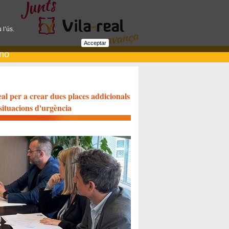
 l’ús.
Acceptar
ano
l per a crear dues places addicionals
 situacions d'urgència