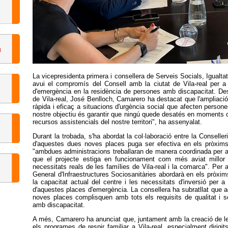
La vicepresidenta primera i consellera de Serveis Socials, Igualta
avui el compromís del Consell amb la ciutat de Vila-real per 
d'emergència en la residència de persones amb discapacitat. Des
de Vila-real, José Benlloch, Camarero ha destacat que l'ampliaci
ràpida i eficaç a situacions d'urgència social que afecten persone
nostre objectiu és garantir que ningú quede desatés en moments crí
recursos assistencials del nostre territori", ha assenyalat.
Durant la trobada, s'ha abordat la col·laboració entre la Conselle
d'aquestes dues noves places puga ser efectiva en els pròxims
"ambdues administracions treballaran de manera coordinada per a ag
que el projecte estiga en funcionament com més aviat millor 
necessitats reals de les famílies de Vila-real i la comarca". Per
General d'Infraestructures Sociosanitàries abordarà en els pròxims 
la capacitat actual del centre i les necessitats d'inversió per a 
d'aquestes places d'emergència. La consellera ha subratllat que aq
noves places complisquen amb tots els requisits de qualitat i se
amb discapacitat.
A més, Camarero ha anunciat que, juntament amb la creació de le
els programes de respir familiar a Vila-real, especialment dirig