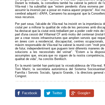
Durant la trobada, la consellera també ha valorat la petició de l'
Vila-real i ha subratllat que "estem pendents d'una esmena pe
assumir la inversió per a posar en marxa aquest projecte". Així ma
cerebral adquirit i d'AFA, Camarero ha assegurat que la Conselleri
nous recursos.
Per part seua, l'alcalde de Vila-real ha insistit en la importància 
ciutat per a millorar la qualitat de vida de les persones amb disca
ha destacat que la ciutat està treballant per a poder cedir més de
part d'una cessió del Villarreal CF amb motiu del centenari (instal
per a crear noves infraestructures que amplien serveis que requ
en àrees com a residencial, discapacitat, centres ocupacionals,
màxim responsable de Vila-real ha valorat la reunió com "molt produ
de futur, independentment que puguem tenir diferents maneres de 
solucions a les necessitats del veïnat". "Estem a la disposic
assumptes que, encara que no siguen de la nostra competència,
qualitat de vida", ha conclòs Benlloch.
En la reunió també han participat la vicealcaldessa de Vila-real, 
Toni Marín; la secretària autonòmica del Sistema Sociosanitari
Família i Serveis Socials, Ignacio Grande, i la directora genera
Congost.
Facebook
Twitter
Google+