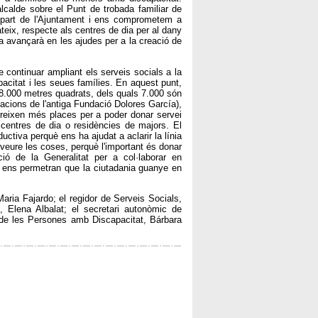
alcalde sobre el Punt de trobada familiar de
r part de l'Ajuntament i ens comprometem a
teix, respecte als centres de dia per al dany
a avançarà en les ajudes per a la creació de
de continuar ampliant els serveis socials a la
pacitat i les seues famílies. En aquest punt,
 8.000 metres quadrats, dels quals 7.000 són
·lacions de l'antiga Fundació Dolores García),
ereixen més places per a poder donar servei
 centres de dia o residències de majors. El
ctiva perquè ens ha ajudat a aclarir la línia
veure les coses, perquè l'important és donar
ió de la Generalitat per a col·laborar en
 ens permetran que la ciutadania guanye en
Maria Fajardo; el regidor de Serveis Socials,
, Elena Albalat; el secretari autonòmic de
l de les Persones amb Discapacitat, Bárbara