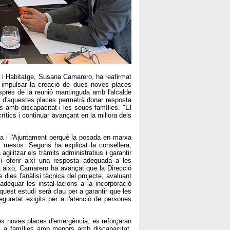
t i Habitatge, Susana Camarero, ha reafirmat
a impulsar la creació de dues noves places
prés de la reunió mantinguda amb l'alcalde
ó d'aquestes places permetrà donar resposta
s amb discapacitat i les seues famílies. "El
tics i continuar avançant en la millora dels
ria i l'Ajuntament perquè la posada en marxa
 mesos. Segons ha explicat la consellera,
ilitzar els tràmits administratius i garantir
i oferir així una resposta adequada a les
 a això, Camarero ha avançat que la Direcció
dies l'anàlisi tècnica del projecte, avaluant
adequar les instal·lacions a la incorporació
uest estudi serà clau per a garantir que les
guretat exigits per a l'atenció de persones
s noves places d'emergència, es reforçaran
its a famílies amb menors amb discapacitat.