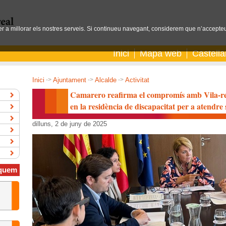
per a millorar els nostres serveis. Si continueu navegant, considerem que n’accepteu
Inici
Mapa web
Castell
Inici
->
Ajuntament
->
Alcalde
->
Activitat
Camarero reafirma el compromís amb Vila-rea
en la residència de discapacitat per a atendre
dilluns, 2 de juny de 2025
quem