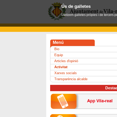
Ús de galletes
Utilitzem galletes pròpies i de tercers 
Menú
Bio
Equip
Articles d'opinió
Activitat
Xarxes socials
Transparència alcalde
Desta