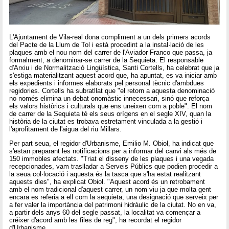
L'Ajuntament de Vila-real dona compliment a un dels primers acords
del Pacte de la Llum de Tol i està procedint a la instal·lació de les
plaques amb el nou nom del carrer de l'Aviador Franco que passa, ja
formalment, a denominar-se carrer de la Sequieta. El responsable
d'Arxiu i de Normalització Lingüística, Santi Cortells, ha celebrat que ja
s'estiga materialitzant aquest acord que, ha apuntat, es va iniciar amb
els expedients i informes elaborats pel personal tècnic d'ambdues
regidories. Cortells ha subratllat que "el retorn a aquesta denominació
no només elimina un debat onomàstic innecessari, sinó que reforça
els valors històrics i culturals que ens uneixen com a poble". El nom
de carrer de la Sequieta té els seus orígens en el segle XIV, quan la
història de la ciutat es trobava estretament vinculada a la gestió i
l'aprofitament de l'aigua del riu Millars.
Per part seua, el regidor d'Urbanisme, Emilio M. Obiol, ha indicat que
s'estan preparant les notificacions per a informar del canvi als més de
150 immobles afectats. "Triat el disseny de les plaques i una vegada
recepcionades, vam traslladar a Serveis Públics que podien procedir a
la seua col·locació i aquesta és la tasca que s'ha estat realitzant
aquests dies", ha explicat Obiol. "Aquest acord és un retrobament
amb el nom tradicional d'aquest carrer, un nom viu ja que molta gent
encara es referia a ell com la sequieta, una designació que serveix per
a fer valer la importància del patrimoni hidràulic de la ciutat. No en va,
a partir dels anys 60 del segle passat, la localitat va començar a
créixer d'acord amb les files de reg", ha recordat el regidor
d'Urbanisme.