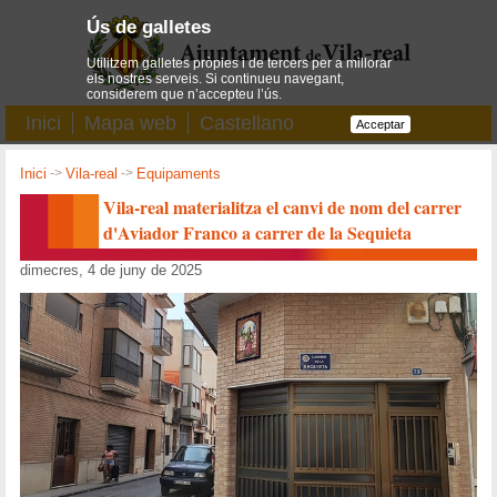
Ús de galletes
Utilitzem galletes pròpies i de tercers per a millorar
els nostres serveis. Si continueu navegant,
considerem que n’accepteu l’ús.
Inici
Mapa web
Castellano
Acceptar
Inici
->
Vila-real
->
Equipaments
Vila-real materialitza el canvi de nom del carrer
d'Aviador Franco a carrer de la Sequieta
dimecres, 4 de juny de 2025