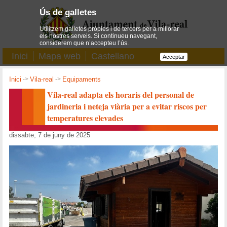
Ús de galletes
Utilitzem galletes pròpies i de tercers per a millorar
els nostres serveis. Si continueu navegant,
considerem que n’accepteu l’ús.
Inici
Mapa web
Castellano
Acceptar
Inici
->
Vila-real
->
Equipaments
Vila-real adapta els horaris del personal de
jardineria i neteja viària per a evitar riscos per
temperatures elevades
dissabte, 7 de juny de 2025