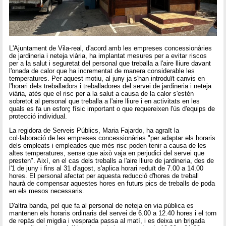
L'Ajuntament de Vila-real, d'acord amb les empreses concessionàries
de jardineria i neteja viària, ha implantat mesures per a evitar riscos
per a la salut i seguretat del personal que treballa a l'aire lliure davant
l'onada de calor que ha incrementat de manera considerable les
temperatures. Per aquest motiu, al juny ja s'han introduït canvis en
l'horari dels treballadors i treballadores del servei de jardineria i neteja
viària, atés que el risc per a la salut a causa de la calor s'estén
sobretot al personal que treballa a l'aire lliure i en activitats en les
quals es fa un esforç físic important o que requereixen l'ús d'equips de
protecció individual.
La regidora de Serveis Públics, Maria Fajardo, ha agraït la
col·laboració de les empreses concessionàries "per adaptar els horaris
dels empleats i empleades que més risc poden tenir a causa de les
altes temperatures, sense que això vaja en perjudici del servei que
presten". Així, en el cas dels treballs a l'aire lliure de jardineria, des de
l'1 de juny i fins al 31 d'agost, s'aplica horari reduït de 7.00 a 14.00
hores. El personal afectat per aquesta reducció d'hores de treball
haurà de compensar aquestes hores en futurs pics de treballs de poda
en els mesos necessaris.
D'altra banda, pel que fa al personal de neteja en via pública es
mantenen els horaris ordinaris del servei de 6.00 a 12.40 hores i el torn
de repàs del migdia i vesprada passa al matí, i es deixa un brigada