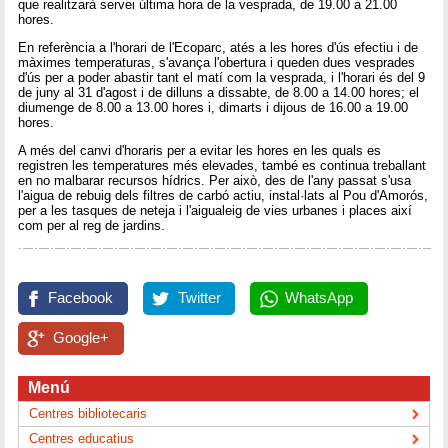
que realitzarà servei última hora de la vesprada, de 19.00 a 21.00
hores.
En referència a l'horari de l'Ecoparc, atés a les hores d'ús efectiu i de
màximes temperaturas, s'avança l'obertura i queden dues vesprades
d'ús per a poder abastir tant el matí com la vesprada, i l'horari és del 9
de juny al 31 d'agost i de dilluns a dissabte, de 8.00 a 14.00 hores; el
diumenge de 8.00 a 13.00 hores i, dimarts i dijous de 16.00 a 19.00
hores.
A més del canvi d'horaris per a evitar les hores en les quals es
registren les temperatures més elevades, també es continua treballant
en no malbarar recursos hídrics. Per això, des de l'any passat s'usa
l'aigua de rebuig dels filtres de carbó actiu, instal·lats al Pou d'Amorós,
per a les tasques de neteja i l'aigualeig de vies urbanes i places així
com per al reg de jardins.
Facebook
Twitter
WhatsApp
Google+
Menú
Centres bibliotecaris
Centres educatius