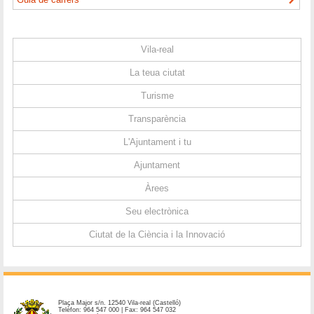
Vila-real
La teua ciutat
Turisme
Transparència
L'Ajuntament i tu
Ajuntament
Àrees
Seu electrònica
Ciutat de la Ciència i la Innovació
Plaça Major s/n. 12540 Vila-real (Castelló)
Telèfon: 964 547 000 | Fax: 964 547 032