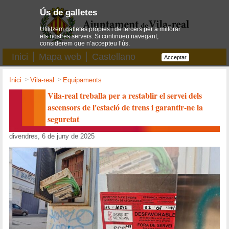
Ús de galletes
Utilitzem galletes pròpies i de tercers per a millorar
els nostres serveis. Si continueu navegant,
considerem que n’accepteu l’ús.
Inici
Mapa web
Castellano
Acceptar
Inici
->
Vila-real
->
Equipaments
Vila-real treballa per a restablir el servei dels
ascensors de l'estació de trens i garantir-ne la
seguretat
divendres, 6 de juny de 2025