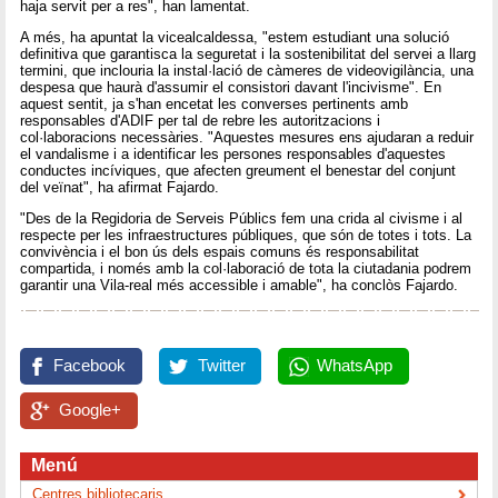
haja servit per a res", han lamentat.
A més, ha apuntat la vicealcaldessa, "estem estudiant una solució
definitiva que garantisca la seguretat i la sostenibilitat del servei a llarg
termini, que inclouria la instal·lació de càmeres de videovigilància, una
despesa que haurà d'assumir el consistori davant l'incivisme". En
aquest sentit, ja s'han encetat les converses pertinents amb
responsables d'ADIF per tal de rebre les autoritzacions i
col·laboracions necessàries. "Aquestes mesures ens ajudaran a reduir
el vandalisme i a identificar les persones responsables d'aquestes
conductes incíviques, que afecten greument el benestar del conjunt
del veïnat", ha afirmat Fajardo.
"Des de la Regidoria de Serveis Públics fem una crida al civisme i al
respecte per les infraestructures públiques, que són de totes i tots. La
convivència i el bon ús dels espais comuns és responsabilitat
compartida, i només amb la col·laboració de tota la ciutadania podrem
garantir una Vila-real més accessible i amable", ha conclòs Fajardo.
Facebook
Twitter
WhatsApp
Google+
Menú
Centres bibliotecaris