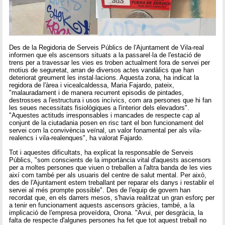
Des de la Regidoria de Serveis Públics de l'Ajuntament de Vila-real
informen que els ascensors situats a la passarel·la de l'estació de
trens per a travessar les vies es troben actualment fora de servei per
motius de seguretat, arran de diversos actes vandàlics que han
deteriorat greument les instal·lacions. Aquesta zona, ha indicat la
regidora de l'àrea i vicealcaldessa, Maria Fajardo, pateix,
"malauradament i de manera recurrent episodis de pintades,
destrosses a l'estructura i usos incívics, com ara persones que hi fan
les seues necessitats fisiològiques a l'interior dels elevadors".
"Aquestes actituds irresponsables i mancades de respecte cap al
conjunt de la ciutadania posen en risc tant el bon funcionament del
servei com la convivència veïnal, un valor fonamental per als vila-
realencs i vila-realenques", ha valorat Fajardo.
Tot i aquestes dificultats, ha explicat la responsable de Serveis
Públics, "som conscients de la importància vital d'aquests ascensors
per a moltes persones que viuen o treballen a l'altra banda de les vies
així com també per als usuaris del centre de salut mental. Per això,
des de l'Ajuntament estem treballant per reparar els danys i restablir el
servei al més prompte possible". Des de l'equip de govern han
recordat que, en els darrers mesos, s'havia realitzat un gran esforç per
a tenir en funcionament aquests ascensors gràcies, també, a la
implicació de l'empresa proveïdora, Orona. "Avui, per desgràcia, la
falta de respecte d'algunes persones ha fet que tot aquest treball no