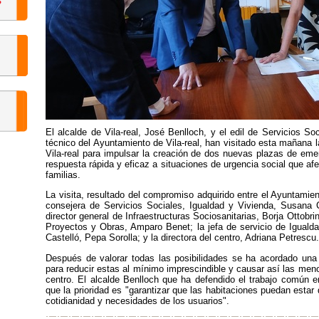
El alcalde de Vila-real, José Benlloch, y el edil de Servicios S
técnico del Ayuntamiento de Vila-real, han visitado esta mañana 
Vila-real para impulsar la creación de dos nuevas plazas de emer
respuesta rápida y eficaz a situaciones de urgencia social que a
familias.
La visita, resultado del compromiso adquirido entre el Ayuntamient
consejera de Servicios Sociales, Igualdad y Vivienda, Susana 
director general de Infraestructuras Sociosanitarias, Borja Ottobri
Proyectos y Obras, Amparo Benet; la jefa de servicio de Igualdad
Castelló, Pepa Sorolla; y la directora del centro, Adriana Petrescu.
Después de valorar todas las posibilidades se ha acordado una r
para reducir estas al mínimo imprescindible y causar así las menor
centro. El alcalde Benlloch que ha defendido el trabajo común 
que la prioridad es "garantizar que las habitaciones puedan estar 
cotidianidad y necesidades de los usuarios".