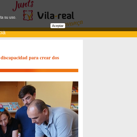
ta su uso.
Aceptar
cià
de discapacidad para crear dos