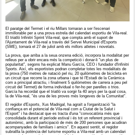
El paratge del Termet i el riu Millars tornaran a ser l'escenari
immillorable per a una prova estrela del calendari esportiu de Vila-real.
El triatló Infinitri Sprint Vila-real, que compta amb el suport de
l'Ajuntament de Vila-real a través del Servei Municipal d'Esports
(SME), tornarà el 27 de juliol amb els millors atletes i novetats.
La prova, que arriba a la seua onzena edició, incorpora la modalitat per
relleus per a obrir encara més la competició i donar-li "un plus de
popularitat", segons ha explicat Manu García, CEO i fundador d'Infinitri
Sports. Així, els esportistes podran completar totes les modalitats de
la prova (750 metres de natació pel riu, 20 quilòmetres de bicicleta en
un circuit que recorre la zona urbana i que té l'Estadi de la Ceràmica
com a principal atractiu, i finalment 5 quilòmetres de carrera a peu pel
circuit del Termet) de forma individual o fer-ho per parelles o trios.
García ha recordat que el triatló va sorgir fa 40 anys per la qual cosa,
la de Vila-real, "és una de les proves més longeves de la Comunitat".
El regidor d'Esports, Xus Madrigal, ha agraït a l'organització "la
confiança en el potencial de Vila-real com a Ciutat de la Salut i
l'Esport" i ha destacat que es tracta d'una "convocatòria més que
consolidada durant el període estival i és tot un referent provincial i
autonòmic, amb la participació de més de 200 persones que acudiran
acompanyades de familiars i amics". En aquest sentit, el regidor
subratlla la potència del turisme esportiu a Vila-real amb un calendari