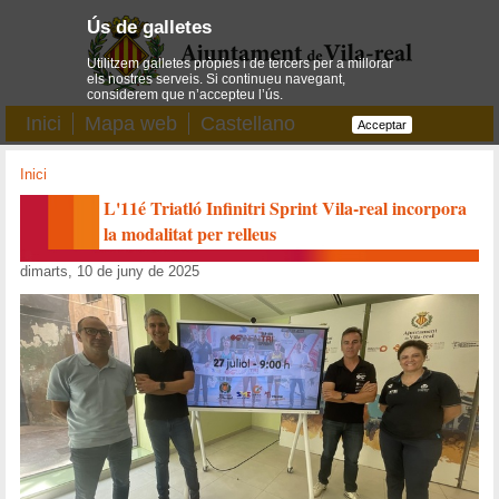
Ús de galletes
Utilitzem galletes pròpies i de tercers per a millorar
els nostres serveis. Si continueu navegant,
considerem que n’accepteu l’ús.
Inici
Mapa web
Castellano
Acceptar
Inici
L'11é Triatló Infinitri Sprint Vila-real incorpora
la modalitat per relleus
dimarts, 10 de juny de 2025