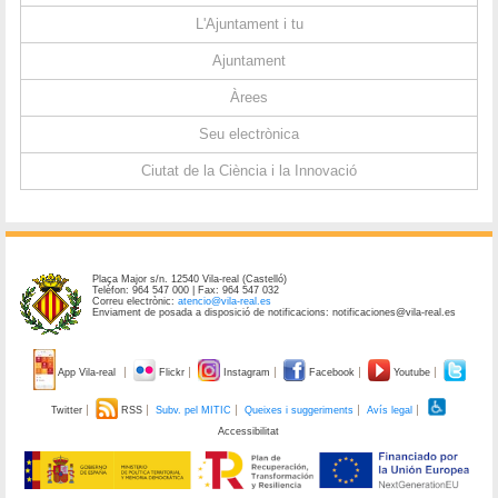
L'Ajuntament i tu
Ajuntament
Àrees
Seu electrònica
Ciutat de la Ciència i la Innovació
Plaça Major s/n. 12540 Vila-real (Castelló)
Telèfon: 964 547 000 | Fax: 964 547 032
Correu electrònic:
atencio@vila-real.es
Enviament de posada a disposició de notificacions: notificaciones@vila-real.es
App Vila-real
Flickr
Instagram
Facebook
Youtube
Twitter
RSS
Subv. pel MITIC
Queixes i suggeriments
Avís legal
Accessibilitat