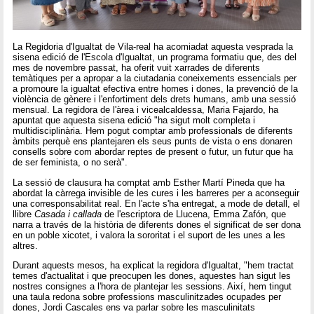
La Regidoria d'Igualtat de Vila-real ha acomiadat aquesta vesprada la
sisena edició de l'Escola d'Igualtat, un programa formatiu que, des del
mes de novembre passat, ha oferit vuit xarrades de diferents
temàtiques per a apropar a la ciutadania coneixements essencials per
a promoure la igualtat efectiva entre homes i dones, la prevenció de la
violència de gènere i l'enfortiment dels drets humans, amb una sessió
mensual. La regidora de l'àrea i vicealcaldessa, Maria Fajardo, ha
apuntat que aquesta sisena edició "ha sigut molt completa i
multidisciplinària. Hem pogut comptar amb professionals de diferents
àmbits perquè ens plantejaren els seus punts de vista o ens donaren
consells sobre com abordar reptes de present o futur, un futur que ha
de ser feminista, o no serà".
La sessió de clausura ha comptat amb Esther Martí Pineda que ha
abordat la càrrega invisible de les cures i les barreres per a aconseguir
una corresponsabilitat real. En l'acte s'ha entregat, a mode de detall, el
llibre
Casada i callada
de l'escriptora de Llucena, Emma Zafón, que
narra a través de la història de diferents dones el significat de ser dona
en un poble xicotet, i valora la sororitat i el suport de les unes a les
altres.
Durant aquests mesos, ha explicat la regidora d'Igualtat, "hem tractat
temes d'actualitat i que preocupen les dones, aquestes han sigut les
nostres consignes a l'hora de plantejar les sessions. Així, hem tingut
una taula redona sobre professions masculinitzades ocupades per
dones, Jordi Cascales ens va parlar sobre les masculinitats