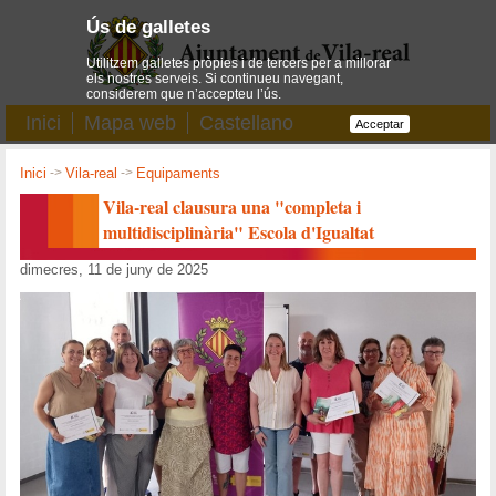
Ús de galletes
Utilitzem galletes pròpies i de tercers per a millorar
els nostres serveis. Si continueu navegant,
considerem que n’accepteu l’ús.
Inici
Mapa web
Castellano
Acceptar
Inici
->
Vila-real
->
Equipaments
Vila-real clausura una "completa i
multidisciplinària" Escola d'Igualtat
dimecres, 11 de juny de 2025