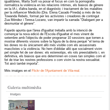
igualitàries, Marta Sorlí va posar el focus en com la pornografia
normalitza la violència en les relacions íntimes, els biaixos de gènere
en la IA i, d'altra banda, en el diagnòstic i tractament de les malalties
per la
influencer
Medicilio (Dra. Elena Casado Pineda) a més de les
Towanda Rebels, format per les activistes i creadores de contingut
Zua Méndez i Teresa Lozano, van impartir la xarrada "Dialogant per a
desmuntar el gènere".
Fajardo apunta que l'àrea d'Igualtat treballa amb la intenció de
començar la nova edició de l'Escola d'Igualtat el mes vinent de
setembre amb l'objectiu de poder programar 10 sessions que tornen a
mostrar diferents visions sobre la figura de la dona perquè "el tema de
les dones no és únicament allò més visible com els assassinats
masclistes o la violència. No hem d'oblidar allò que socialment vivim
pel simple fet de ser dones: els estereotips, els rols preestablerts i, en
definitiva, els biaixos que ens determinen en coses tan simples com el
fet de triar les nostres professions o com vivim la nostra sexualitat.
Tot això també importa".
Més imatges en el
Flickr de l'Ajuntament de Vila-real.
Galeria multimèdia
Imatges